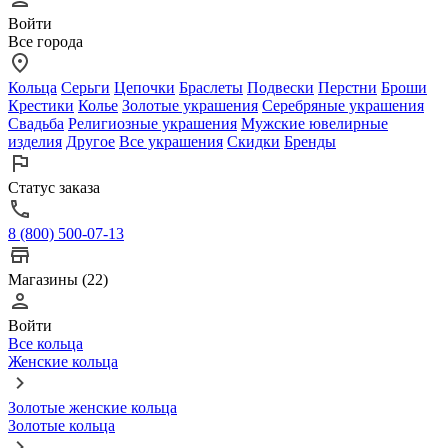
Войти
Все города
Кольца
Серьги
Цепочки
Браслеты
Подвески
Перстни
Броши
Крестики
Колье
Золотые украшения
Серебряные украшения
Свадьба
Религиозные украшения
Мужские ювелирные
изделия
Другое
Все украшения
Скидки
Бренды
Статус заказа
8 (800) 500-07-13
Магазины (22)
Войти
Все кольца
Женские кольца
Золотые женские кольца
Золотые кольца