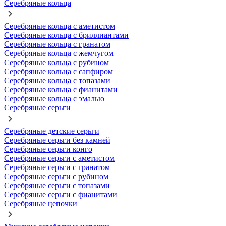
Серебряные кольца
Серебряные кольца с аметистом
Серебряные кольца с бриллиантами
Серебряные кольца с гранатом
Серебряные кольца с жемчугом
Серебряные кольца с рубином
Серебряные кольца с сапфиром
Серебряные кольца с топазами
Серебряные кольца с фианитами
Серебряные кольца с эмалью
Серебряные серьги
Серебряные детские серьги
Серебряные серьги без камней
Серебряные серьги конго
Серебряные серьги с аметистом
Серебряные серьги с гранатом
Серебряные серьги с рубином
Серебряные серьги с топазами
Серебряные серьги с фианитами
Серебряные цепочки