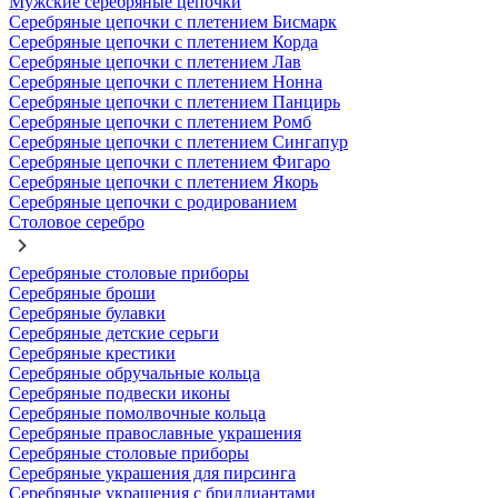
Мужские серебряные цепочки
Серебряные цепочки с плетением Бисмарк
Серебряные цепочки с плетением Корда
Серебряные цепочки с плетением Лав
Серебряные цепочки с плетением Нонна
Серебряные цепочки с плетением Панцирь
Серебряные цепочки с плетением Ромб
Серебряные цепочки с плетением Сингапур
Серебряные цепочки с плетением Фигаро
Серебряные цепочки с плетением Якорь
Серебряные цепочки с родированием
Столовое серебро
Серебряные столовые приборы
Серебряные броши
Серебряные булавки
Серебряные детские серьги
Серебряные крестики
Серебряные обручальные кольца
Серебряные подвески иконы
Серебряные помолвочные кольца
Серебряные православные украшения
Серебряные столовые приборы
Серебряные украшения для пирсинга
Серебряные украшения с бриллиантами