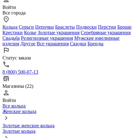
Войти
Все города
Кольца
Серьги
Цепочки
Браслеты
Подвески
Перстни
Броши
Крестики
Колье
Золотые украшения
Серебряные украшения
Свадьба
Религиозные украшения
Мужские ювелирные
изделия
Другое
Все украшения
Скидки
Бренды
Статус заказа
8 (800) 500-07-13
Магазины (22)
Войти
Все кольца
Женские кольца
Золотые женские кольца
Золотые кольца