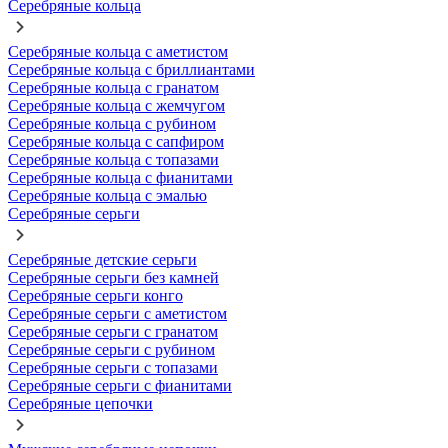
Серебряные кольца
Серебряные кольца с аметистом
Серебряные кольца с бриллиантами
Серебряные кольца с гранатом
Серебряные кольца с жемчугом
Серебряные кольца с рубином
Серебряные кольца с сапфиром
Серебряные кольца с топазами
Серебряные кольца с фианитами
Серебряные кольца с эмалью
Серебряные серьги
Серебряные детские серьги
Серебряные серьги без камней
Серебряные серьги конго
Серебряные серьги с аметистом
Серебряные серьги с гранатом
Серебряные серьги с рубином
Серебряные серьги с топазами
Серебряные серьги с фианитами
Серебряные цепочки