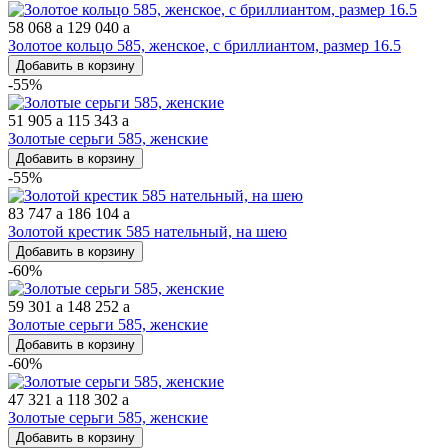
58 068
a
129 040
a
Золотое кольцо 585, женское, с бриллиантом, размер 16.5
Добавить в корзину
-55%
51 905
a
115 343
a
Золотые серьги 585, женские
Добавить в корзину
-55%
83 747
a
186 104
a
Золотой крестик 585 нательный, на шею
Добавить в корзину
-60%
59 301
a
148 252
a
Золотые серьги 585, женские
Добавить в корзину
-60%
47 321
a
118 302
a
Золотые серьги 585, женские
Добавить в корзину