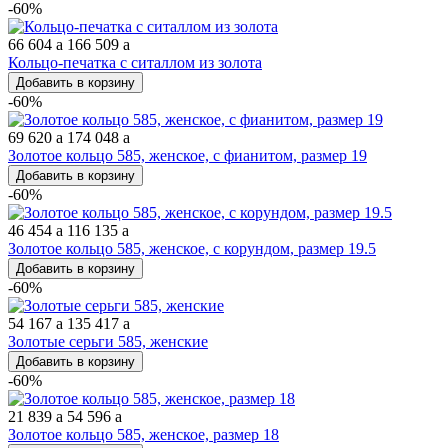
-60%
66 604
a
166 509
a
Кольцо-печатка с ситаллом из золота
Добавить в корзину
-60%
69 620
a
174 048
a
Золотое кольцо 585, женское, с фианитом, размер 19
Добавить в корзину
-60%
46 454
a
116 135
a
Золотое кольцо 585, женское, с корундом, размер 19.5
Добавить в корзину
-60%
54 167
a
135 417
a
Золотые серьги 585, женские
Добавить в корзину
-60%
21 839
a
54 596
a
Золотое кольцо 585, женское, размер 18