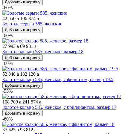
Добавить в корзину
-60%
42 550
a
106 374
a
Золотые серьги 585, женские
Добавить в корзину
-60%
27 993
a
69 981
a
Золотое кольцо 585, женское, размер 18
Добавить в корзину
-60%
52 848
a
132 120
a
Золотое кольцо 585, женское, с фианитом, размер 19.5
Добавить в корзину
-55%
108 709
a
241 574
a
Золотое кольцо 585, женское, с бриллиантом, размер 17
Добавить в корзину
-60%
37 525
a
93 812
a