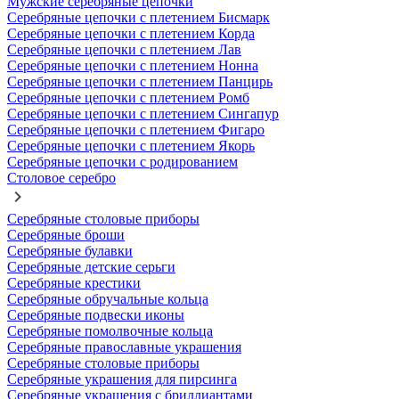
Мужские серебряные цепочки
Серебряные цепочки с плетением Бисмарк
Серебряные цепочки с плетением Корда
Серебряные цепочки с плетением Лав
Серебряные цепочки с плетением Нонна
Серебряные цепочки с плетением Панцирь
Серебряные цепочки с плетением Ромб
Серебряные цепочки с плетением Сингапур
Серебряные цепочки с плетением Фигаро
Серебряные цепочки с плетением Якорь
Серебряные цепочки с родированием
Столовое серебро
Серебряные столовые приборы
Серебряные броши
Серебряные булавки
Серебряные детские серьги
Серебряные крестики
Серебряные обручальные кольца
Серебряные подвески иконы
Серебряные помолвочные кольца
Серебряные православные украшения
Серебряные столовые приборы
Серебряные украшения для пирсинга
Серебряные украшения с бриллиантами