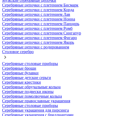
Мужские серебряные цепочки
Серебряные цепочки с плетением Бисмарк
Серебряные цепочки с плетением Корда
Серебряные цепочки с плетением Лав
Серебряные цепочки с плетением Нонна
Серебряные цепочки с плетением Панцирь
Серебряные цепочки с плетением Ромб
Серебряные цепочки с плетением Сингапур
Серебряные цепочки с плетением Фигаро
Серебряные цепочки с плетением Якорь
Серебряные цепочки с родированием
Столовое серебро
Серебряные столовые приборы
Серебряные броши
Серебряные булавки
Серебряные детские серьги
Серебряные крестики
Серебряные обручальные кольца
Серебряные подвески иконы
Серебряные помолвочные кольца
Серебряные православные украшения
Серебряные столовые приборы
Серебряные украшения для пирсинга
Серебряные украшения с бриллиантами