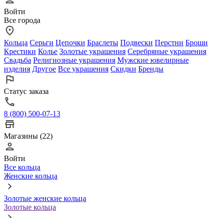
Войти
Все города
Кольца
Серьги
Цепочки
Браслеты
Подвески
Перстни
Броши
Крестики
Колье
Золотые украшения
Серебряные украшения
Свадьба
Религиозные украшения
Мужские ювелирные
изделия
Другое
Все украшения
Скидки
Бренды
Статус заказа
8 (800) 500-07-13
Магазины (22)
Войти
Все кольца
Женские кольца
Золотые женские кольца
Золотые кольца