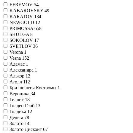
EFREMOV
54
KABAROVSKY
49
KARATOV
134
NEWGOLD
12
PRIMOSSA
658
SHULGA
8
SOKOLOV
17
SVETLOV
36
Verona
1
Vesna
152
Адамас
1
Александра
1
Алькор
12
Атолл
112
Бриллианты Костромы
1
Вероника
34
Гиалит
18
Голден Глоб
13
Голдика
12
Дельта
78
Золото
14
Золото Дисконт
67