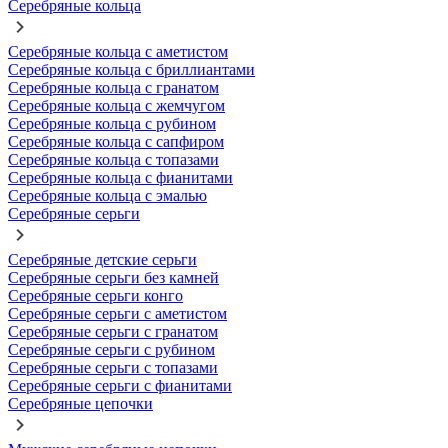
Серебряные кольца
Серебряные кольца с аметистом
Серебряные кольца с бриллиантами
Серебряные кольца с гранатом
Серебряные кольца с жемчугом
Серебряные кольца с рубином
Серебряные кольца с сапфиром
Серебряные кольца с топазами
Серебряные кольца с фианитами
Серебряные кольца с эмалью
Серебряные серьги
Серебряные детские серьги
Серебряные серьги без камней
Серебряные серьги конго
Серебряные серьги с аметистом
Серебряные серьги с гранатом
Серебряные серьги с рубином
Серебряные серьги с топазами
Серебряные серьги с фианитами
Серебряные цепочки