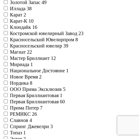
Золотой Запас
49
Иллада
38
Карат
2
Карат-К
10
Клондайк
16
Костромской ювелирный Завод
23
Красносельский Ювелирпром
8
Красносельский ювелир
39
Магнат
22
Мастер Бриллиант
12
Мириада
1
Национальное Достояние
1
Новое Время
2
Нордика
8
ООО Прима Эксклюзив
5
Первая Бриллиантовая
1
Первая Бриллиантовая
60
Прима Питер
7
РЕМИКС
26
Славнов
4
Спринг Джевелри
3
Топаз
1
Эстет
2