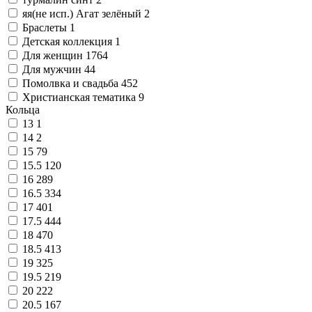
яя(не исп.) Агат зелёный
2
Браслеты
1
Детская коллекция
1
Для женщин
1764
Для мужчин
44
Помолвка и свадьба
452
Христианская тематика
9
Кольца
13
1
14
2
15
79
15.5
120
16
289
16.5
334
17
401
17.5
444
18
470
18.5
413
19
325
19.5
219
20
222
20.5
167