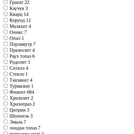
Гранат
22
Каучук
3
Кварц
14
Корунд
12
Малахит
4
Оникс
7
Опал
1
Перламутр
7
Празеолит
4
Раух топаз
6
Родолит
1
Ситалл
4
Стекло
1
Танзанит
4
Турмалин
1
Фианит
684
Хризолит
2
Хризопраз
2
Цитрин
3
Шпинель
3
Эмаль
7
лондон топаз
7
турмалин синт
2