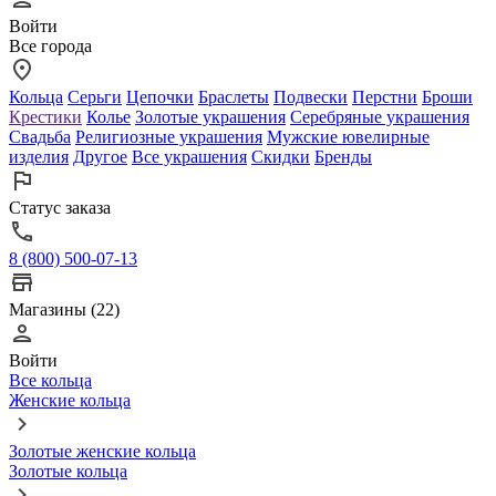
Войти
Все города
Кольца
Серьги
Цепочки
Браслеты
Подвески
Перстни
Броши
Крестики
Колье
Золотые украшения
Серебряные украшения
Свадьба
Религиозные украшения
Мужские ювелирные
изделия
Другое
Все украшения
Скидки
Бренды
Статус заказа
8 (800) 500-07-13
Магазины (22)
Войти
Все кольца
Женские кольца
Золотые женские кольца
Золотые кольца