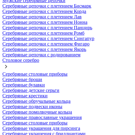
Мужские серебряные цепочки
Серебряные цепочки с плетением Бисмарк
Серебряные цепочки с плетением Корда
Серебряные цепочки с плетением Лав
Серебряные цепочки с плетением Нонна
Серебряные цепочки с плетением Панцирь
Серебряные цепочки с плетением Ромб
Серебряные цепочки с плетением Сингапур
Серебряные цепочки с плетением Фигаро
Серебряные цепочки с плетением Якорь
Серебряные цепочки с родированием
Столовое серебро
Серебряные столовые приборы
Серебряные броши
Серебряные булавки
Серебряные детские серьги
Серебряные крестики
Серебряные обручальные кольца
Серебряные подвески иконы
Серебряные помолвочные кольца
Серебряные православные украшения
Серебряные столовые приборы
Серебряные украшения для пирсинга
Серебряные украшения с бриллиантами