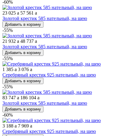
-60%
23 025
a
57 561
a
Золотой крестик 585 нательный, на шею
Добавить в корзину
-55%
21 932
a
48 737
a
Золотой крестик 585 нательный, на шею
Добавить в корзину
-55%
1 385
a
3 076
a
Серебряный крестик 925 нательный, на шею
Добавить в корзину
-55%
83 747
a
186 104
a
Золотой крестик 585 нательный, на шею
Добавить в корзину
-60%
3 188
a
7 969
a
Серебряный крестик 925 нательный, на шею