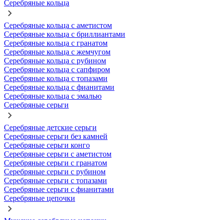
Серебряные кольца
Серебряные кольца с аметистом
Серебряные кольца с бриллиантами
Серебряные кольца с гранатом
Серебряные кольца с жемчугом
Серебряные кольца с рубином
Серебряные кольца с сапфиром
Серебряные кольца с топазами
Серебряные кольца с фианитами
Серебряные кольца с эмалью
Серебряные серьги
Серебряные детские серьги
Серебряные серьги без камней
Серебряные серьги конго
Серебряные серьги с аметистом
Серебряные серьги с гранатом
Серебряные серьги с рубином
Серебряные серьги с топазами
Серебряные серьги с фианитами
Серебряные цепочки