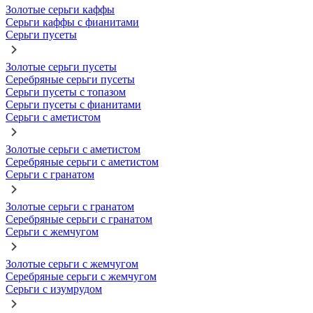
Золотые серьги каффы
Серьги каффы с фианитами
Серьги пусеты
Золотые серьги пусеты
Серебряные серьги пусеты
Серьги пусеты с топазом
Серьги пусеты с фианитами
Серьги с аметистом
Золотые серьги с аметистом
Серебряные серьги с аметистом
Серьги с гранатом
Золотые серьги с гранатом
Серебряные серьги с гранатом
Серьги с жемчугом
Золотые серьги с жемчугом
Серебряные серьги с жемчугом
Серьги с изумрудом