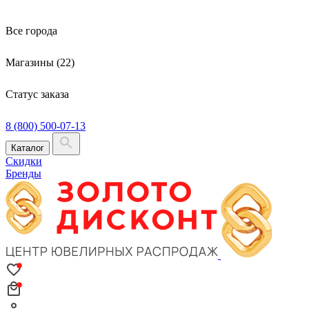
Все города
Магазины (22)
Статус заказа
8 (800) 500-07-13
Каталог
Скидки
Бренды