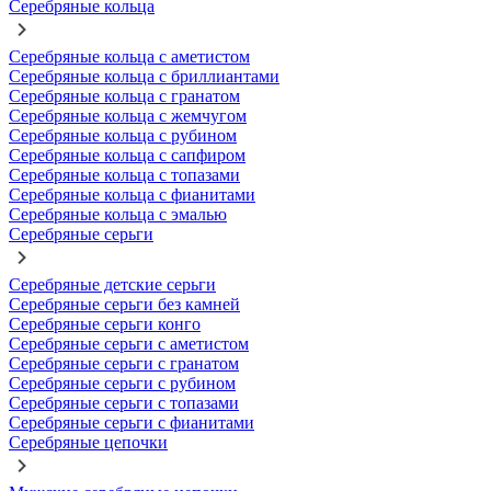
Серебряные кольца
Серебряные кольца с аметистом
Серебряные кольца с бриллиантами
Серебряные кольца с гранатом
Серебряные кольца с жемчугом
Серебряные кольца с рубином
Серебряные кольца с сапфиром
Серебряные кольца с топазами
Серебряные кольца с фианитами
Серебряные кольца с эмалью
Серебряные серьги
Серебряные детские серьги
Серебряные серьги без камней
Серебряные серьги конго
Серебряные серьги с аметистом
Серебряные серьги с гранатом
Серебряные серьги с рубином
Серебряные серьги с топазами
Серебряные серьги с фианитами
Серебряные цепочки