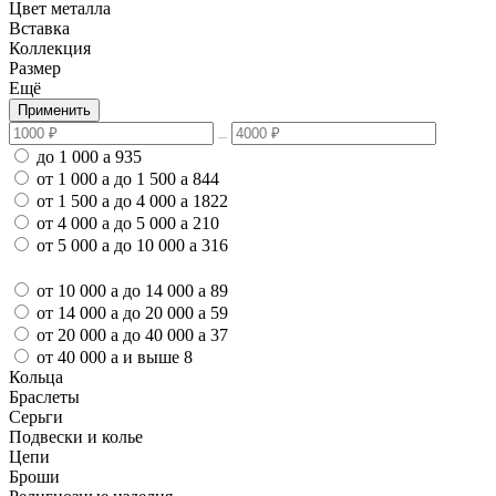
Цвет металла
Вставка
Коллекция
Размер
Ещё
Применить
до 1 000
a
935
от 1 000
a
до 1 500
a
844
от 1 500
a
до 4 000
a
1822
от 4 000
a
до 5 000
a
210
от 5 000
a
до 10 000
a
316
от 10 000
a
до 14 000
a
89
от 14 000
a
до 20 000
a
59
от 20 000
a
до 40 000
a
37
от 40 000
a
и выше
8
Кольца
Браслеты
Серьги
Подвески и колье
Цепи
Броши