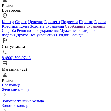
Войти
Все города
Кольца
Серьги
Цепочки
Браслеты
Подвески
Перстни
Броши
Крестики
Колье
Золотые украшения
Серебряные украшения
Свадьба
Религиозные украшения
Мужские ювелирные
изделия
Другое
Все украшения
Скидки
Бренды
Статус заказа
8 (800) 500-07-13
Магазины (22)
Войти
Все кольца
Женские кольца
Золотые женские кольца
Золотые кольца