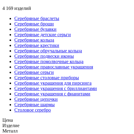
4 169 изделий
Серебряные браслеты
Серебряные броши
Серебряные булавки
Серебряные детские серьги
Серебряные кольца
Серебряные крестики
Серебряные обручальные кольца
Серебряные подвески иконы
Серебряные помолвочные кольца
Серебряные православные украшения
Серебряные серьги
Серебряные столовые приборы
Серебряные украшения для пирсинга
Серебряные украшения с бриллиантами
Серебряные украшения с фианитами
Серебряные цепочки
Серебряные шармы
Столовое серебро
Цена
Изделие
Металл