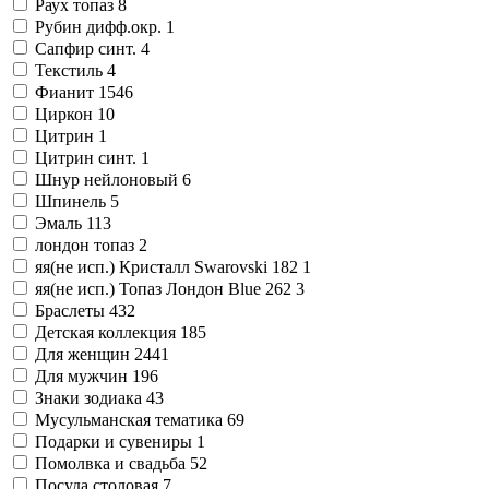
Раух топаз
8
Рубин дифф.окр.
1
Сапфир синт.
4
Текстиль
4
Фианит
1546
Циркон
10
Цитрин
1
Цитрин синт.
1
Шнур нейлоновый
6
Шпинель
5
Эмаль
113
лондон топаз
2
яя(не исп.) Кристалл Swarovski 182
1
яя(не исп.) Топаз Лондон Blue 262
3
Браслеты
432
Детская коллекция
185
Для женщин
2441
Для мужчин
196
Знаки зодиака
43
Мусульманская тематика
69
Подарки и сувениры
1
Помолвка и свадьба
52
Посуда столовая
7