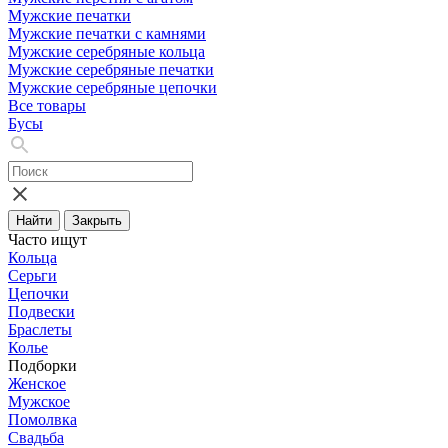
Мужские печатки
Мужские печатки с камнями
Мужские серебряные кольца
Мужские серебряные печатки
Мужские серебряные цепочки
Все товары
Бусы
Найти
Закрыть
Часто ищут
Кольца
Серьги
Цепочки
Подвески
Браслеты
Колье
Подборки
Женское
Мужское
Помолвка
Свадьба