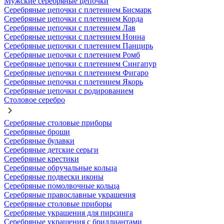
Мужские серебряные цепочки
Серебряные цепочки с плетением Бисмарк
Серебряные цепочки с плетением Корда
Серебряные цепочки с плетением Лав
Серебряные цепочки с плетением Нонна
Серебряные цепочки с плетением Панцирь
Серебряные цепочки с плетением Ромб
Серебряные цепочки с плетением Сингапур
Серебряные цепочки с плетением Фигаро
Серебряные цепочки с плетением Якорь
Серебряные цепочки с родированием
Столовое серебро
Серебряные столовые приборы
Серебряные броши
Серебряные булавки
Серебряные детские серьги
Серебряные крестики
Серебряные обручальные кольца
Серебряные подвески иконы
Серебряные помолвочные кольца
Серебряные православные украшения
Серебряные столовые приборы
Серебряные украшения для пирсинга
Серебряные украшения с бриллиантами