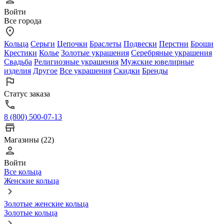
Войти
Все города
Кольца
Серьги
Цепочки
Браслеты
Подвески
Перстни
Броши
Крестики
Колье
Золотые украшения
Серебряные украшения
Свадьба
Религиозные украшения
Мужские ювелирные
изделия
Другое
Все украшения
Скидки
Бренды
Статус заказа
8 (800) 500-07-13
Магазины (22)
Войти
Все кольца
Женские кольца
Золотые женские кольца
Золотые кольца