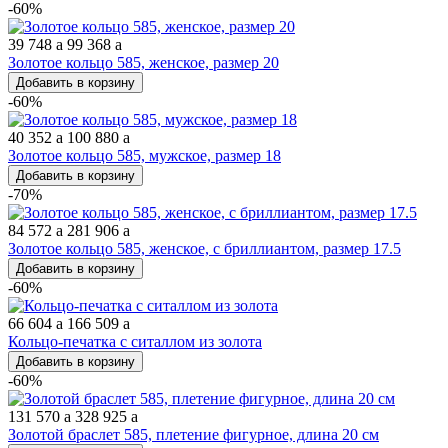
-60%
39 748
a
99 368
a
Золотое кольцо 585, женское, размер 20
Добавить в корзину
-60%
40 352
a
100 880
a
Золотое кольцо 585, мужское, размер 18
Добавить в корзину
-70%
84 572
a
281 906
a
Золотое кольцо 585, женское, с бриллиантом, размер 17.5
Добавить в корзину
-60%
66 604
a
166 509
a
Кольцо-печатка с ситаллом из золота
Добавить в корзину
-60%
131 570
a
328 925
a
Золотой браслет 585, плетение фигурное, длина 20 см