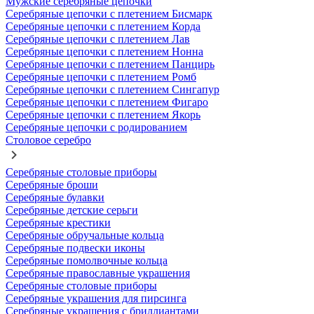
Мужские серебряные цепочки
Серебряные цепочки с плетением Бисмарк
Серебряные цепочки с плетением Корда
Серебряные цепочки с плетением Лав
Серебряные цепочки с плетением Нонна
Серебряные цепочки с плетением Панцирь
Серебряные цепочки с плетением Ромб
Серебряные цепочки с плетением Сингапур
Серебряные цепочки с плетением Фигаро
Серебряные цепочки с плетением Якорь
Серебряные цепочки с родированием
Столовое серебро
Серебряные столовые приборы
Серебряные броши
Серебряные булавки
Серебряные детские серьги
Серебряные крестики
Серебряные обручальные кольца
Серебряные подвески иконы
Серебряные помолвочные кольца
Серебряные православные украшения
Серебряные столовые приборы
Серебряные украшения для пирсинга
Серебряные украшения с бриллиантами