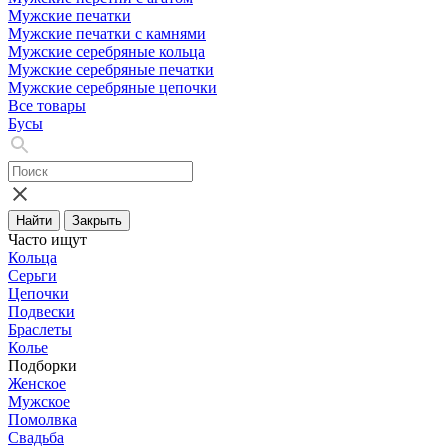
Мужские печатки
Мужские печатки с камнями
Мужские серебряные кольца
Мужские серебряные печатки
Мужские серебряные цепочки
Все товары
Бусы
Найти
Закрыть
Часто ищут
Кольца
Серьги
Цепочки
Подвески
Браслеты
Колье
Подборки
Женское
Мужское
Помолвка
Свадьба