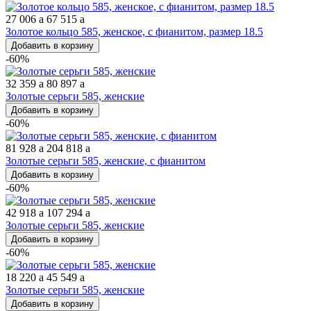
27 006
a
67 515
a
Золотое кольцо 585, женское, с фианитом, размер 18.5
Добавить в корзину
-60%
32 359
a
80 897
a
Золотые серьги 585, женские
Добавить в корзину
-60%
81 928
a
204 818
a
Золотые серьги 585, женские, с фианитом
Добавить в корзину
-60%
42 918
a
107 294
a
Золотые серьги 585, женские
Добавить в корзину
-60%
18 220
a
45 549
a
Золотые серьги 585, женские
Добавить в корзину