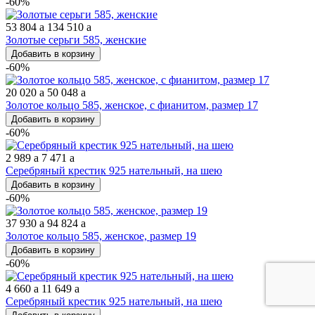
-60%
53 804
a
134 510
a
Золотые серьги 585, женские
Добавить в корзину
-60%
20 020
a
50 048
a
Золотое кольцо 585, женское, с фианитом, размер 17
Добавить в корзину
-60%
2 989
a
7 471
a
Серебряный крестик 925 нательный, на шею
Добавить в корзину
-60%
37 930
a
94 824
a
Золотое кольцо 585, женское, размер 19
Добавить в корзину
-60%
4 660
a
11 649
a
Серебряный крестик 925 нательный, на шею