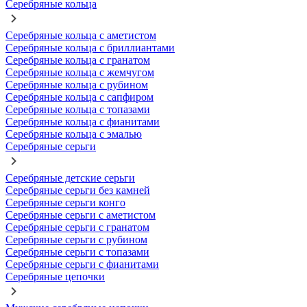
Серебряные кольца
Серебряные кольца с аметистом
Серебряные кольца с бриллиантами
Серебряные кольца с гранатом
Серебряные кольца с жемчугом
Серебряные кольца с рубином
Серебряные кольца с сапфиром
Серебряные кольца с топазами
Серебряные кольца с фианитами
Серебряные кольца с эмалью
Серебряные серьги
Серебряные детские серьги
Серебряные серьги без камней
Серебряные серьги конго
Серебряные серьги с аметистом
Серебряные серьги с гранатом
Серебряные серьги с рубином
Серебряные серьги с топазами
Серебряные серьги с фианитами
Серебряные цепочки