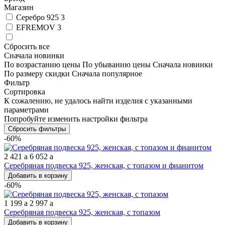
Магазин
Серебро 925
3
EFREMOV
3
Сбросить все
Сначала новинки
По возрастанию цены
По убыванию цены
Сначала новинки
По размеру скидки
Сначала популярное
Фильтр
Сортировка
К сожалению, не удалось найти изделия с указанными
параметрами
Попробуйте изменить настройки фильтра
Сбросить фильтры
-60%
2 421
a
6 052
a
Серебряная подвеска 925, женская, с топазом и фианитом
Добавить в корзину
-60%
1 199
a
2 997
a
Серебряная подвеска 925, женская, с топазом
Добавить в корзину