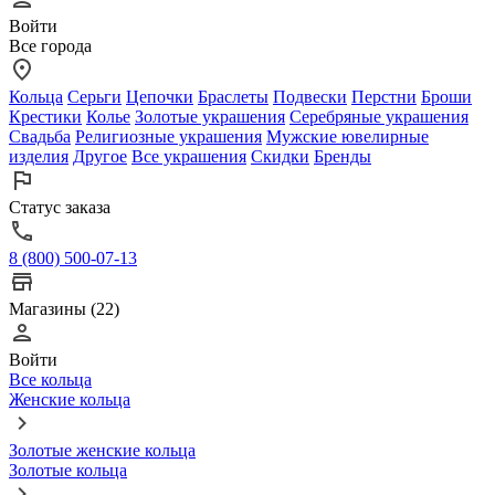
Войти
Все города
Кольца
Серьги
Цепочки
Браслеты
Подвески
Перстни
Броши
Крестики
Колье
Золотые украшения
Серебряные украшения
Свадьба
Религиозные украшения
Мужские ювелирные
изделия
Другое
Все украшения
Скидки
Бренды
Статус заказа
8 (800) 500-07-13
Магазины (22)
Войти
Все кольца
Женские кольца
Золотые женские кольца
Золотые кольца