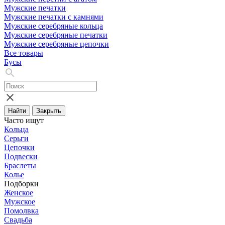
Мужские печатки
Мужские печатки с камнями
Мужские серебряные кольца
Мужские серебряные печатки
Мужские серебряные цепочки
Все товары
Бусы
Найти
Закрыть
Часто ищут
Кольца
Серьги
Цепочки
Подвески
Браслеты
Колье
Подборки
Женское
Мужское
Помолвка
Свадьба