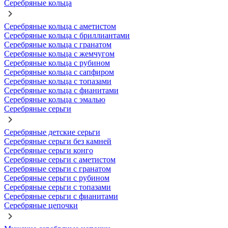
Серебряные кольца
Серебряные кольца с аметистом
Серебряные кольца с бриллиантами
Серебряные кольца с гранатом
Серебряные кольца с жемчугом
Серебряные кольца с рубином
Серебряные кольца с сапфиром
Серебряные кольца с топазами
Серебряные кольца с фианитами
Серебряные кольца с эмалью
Серебряные серьги
Серебряные детские серьги
Серебряные серьги без камней
Серебряные серьги конго
Серебряные серьги с аметистом
Серебряные серьги с гранатом
Серебряные серьги с рубином
Серебряные серьги с топазами
Серебряные серьги с фианитами
Серебряные цепочки