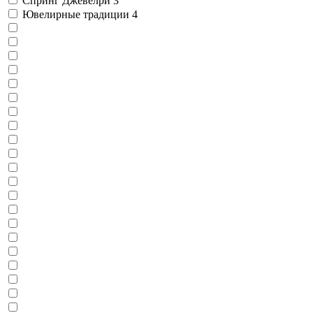
Спринг Джевелри
3
Ювелирные традиции
4