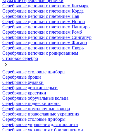
Мужские серебряные цепочки
Серебряные цепочки с плетением Бисмарк
Серебряные цепочки с плетением Корда
Серебряные цепочки с плетением Лав
Серебряные цепочки с плетением Нонна
Серебряные цепочки с плетением Панцирь
Серебряные цепочки с плетением Ромб
Серебряные цепочки с плетением Сингапур
Серебряные цепочки с плетением Фигаро
Серебряные цепочки с плетением Якорь
Серебряные цепочки с родированием
Столовое серебро
Серебряные столовые приборы
Серебряные броши
Серебряные булавки
Серебряные детские серьги
Серебряные крестики
Серебряные обручальные кольца
Серебряные подвески иконы
Серебряные помолвочные кольца
Серебряные православные украшения
Серебряные столовые приборы
Серебряные украшения для пирсинга
Серебряные украшения с бриллиантами