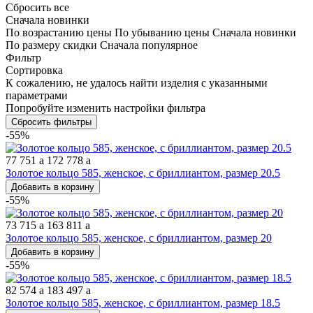
Сбросить все
Сначала новинки
По возрастанию цены
По убыванию цены
Сначала новинки
По размеру скидки
Сначала популярное
Фильтр
Сортировка
К сожалению, не удалось найти изделия с указанными
параметрами
Попробуйте изменить настройки фильтра
Сбросить фильтры
-55%
77 751
a
172 778
a
Золотое кольцо 585, женское, с бриллиантом, размер 20.5
Добавить в корзину
-55%
73 715
a
163 811
a
Золотое кольцо 585, женское, с бриллиантом, размер 20
Добавить в корзину
-55%
82 574
a
183 497
a
Золотое кольцо 585, женское, с бриллиантом, размер 18.5