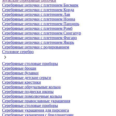
Мужские серебряные цепочки
Серебряные цепочки с плетением Бисмарк
Серебряные цепочки с плетением Корда
Серебряные цепочки с плетением Лав
Серебряные цепочки с плетением Нонна
Серебряные цепочки с плетением Панцирь
Серебряные цепочки с плетением Ромб
Серебряные цепочки с плетением Сингапур
Серебряные цепочки с плетением Фигаро
Серебряные цепочки с плетением Якорь
Серебряные цепочки с родированием
Столовое серебро
Серебряные столовые приборы
Серебряные броши
Серебряные булавки
Серебряные детские серьги
Серебряные крестики
Серебряные обручальные кольца
Серебряные подвески иконы
Серебряные помолвочные кольца
Серебряные православные украшения
Серебряные столовые приборы
Серебряные украшения для пирсинга
Серебряные украшения с бриллиантами