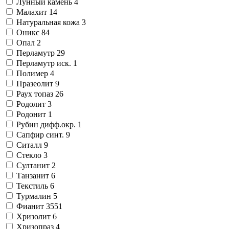
Лунный камень
4
Малахит
14
Натуральная кожа
3
Оникс
84
Опал
2
Перламутр
29
Перламутр иск.
1
Полимер
4
Празеолит
9
Раух топаз
26
Родолит
3
Родонит
1
Рубин дифф.окр.
1
Сапфир синт.
9
Ситалл
9
Стекло
3
Султанит
2
Танзанит
6
Текстиль
6
Турмалин
5
Фианит
3551
Хризолит
6
Хризопраз
4