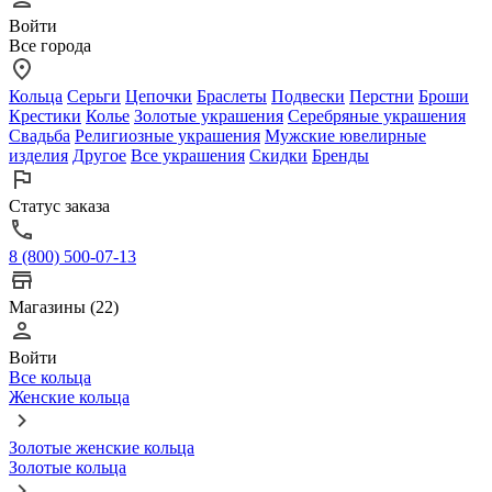
Войти
Все города
Кольца
Серьги
Цепочки
Браслеты
Подвески
Перстни
Броши
Крестики
Колье
Золотые украшения
Серебряные украшения
Свадьба
Религиозные украшения
Мужские ювелирные
изделия
Другое
Все украшения
Скидки
Бренды
Статус заказа
8 (800) 500-07-13
Магазины (22)
Войти
Все кольца
Женские кольца
Золотые женские кольца
Золотые кольца