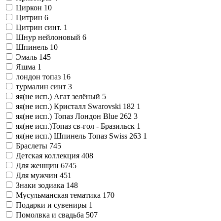
Циркон
10
Цитрин
6
Цитрин синт.
1
Шнур нейлоновый
6
Шпинель
10
Эмаль
145
Яшма
1
лондон топаз
16
турмалин синт
3
яя(не исп.) Агат зелёный
5
яя(не исп.) Кристалл Swarovski 182
1
яя(не исп.) Топаз Лондон Blue 262
3
яя(не исп.)Топаз св-гол - Бразильск
1
яя(не исп.) Шпинель Топаз Swiss 263
1
Браслеты
745
Детская коллекция
408
Для женщин
6745
Для мужчин
451
Знаки зодиака
148
Мусульманская тематика
170
Подарки и сувениры
1
Помолвка и свадьба
507