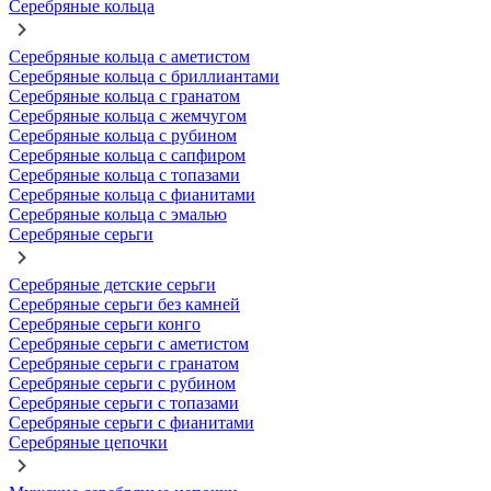
Серебряные кольца
Серебряные кольца с аметистом
Серебряные кольца с бриллиантами
Серебряные кольца с гранатом
Серебряные кольца с жемчугом
Серебряные кольца с рубином
Серебряные кольца с сапфиром
Серебряные кольца с топазами
Серебряные кольца с фианитами
Серебряные кольца с эмалью
Серебряные серьги
Серебряные детские серьги
Серебряные серьги без камней
Серебряные серьги конго
Серебряные серьги с аметистом
Серебряные серьги с гранатом
Серебряные серьги с рубином
Серебряные серьги с топазами
Серебряные серьги с фианитами
Серебряные цепочки