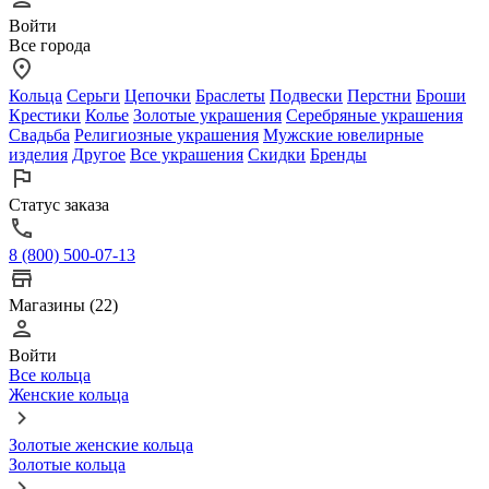
Войти
Все города
Кольца
Серьги
Цепочки
Браслеты
Подвески
Перстни
Броши
Крестики
Колье
Золотые украшения
Серебряные украшения
Свадьба
Религиозные украшения
Мужские ювелирные
изделия
Другое
Все украшения
Скидки
Бренды
Статус заказа
8 (800) 500-07-13
Магазины (22)
Войти
Все кольца
Женские кольца
Золотые женские кольца
Золотые кольца