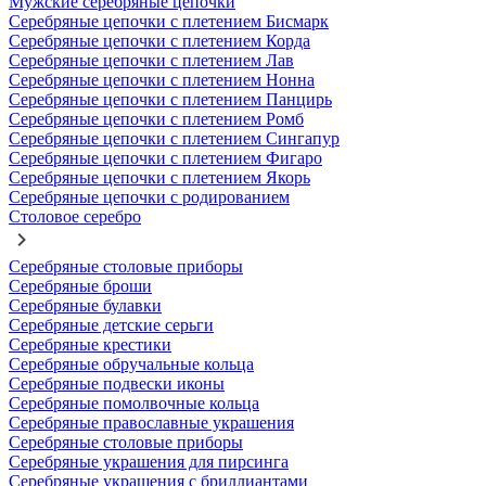
Мужские серебряные цепочки
Серебряные цепочки с плетением Бисмарк
Серебряные цепочки с плетением Корда
Серебряные цепочки с плетением Лав
Серебряные цепочки с плетением Нонна
Серебряные цепочки с плетением Панцирь
Серебряные цепочки с плетением Ромб
Серебряные цепочки с плетением Сингапур
Серебряные цепочки с плетением Фигаро
Серебряные цепочки с плетением Якорь
Серебряные цепочки с родированием
Столовое серебро
Серебряные столовые приборы
Серебряные броши
Серебряные булавки
Серебряные детские серьги
Серебряные крестики
Серебряные обручальные кольца
Серебряные подвески иконы
Серебряные помолвочные кольца
Серебряные православные украшения
Серебряные столовые приборы
Серебряные украшения для пирсинга
Серебряные украшения с бриллиантами