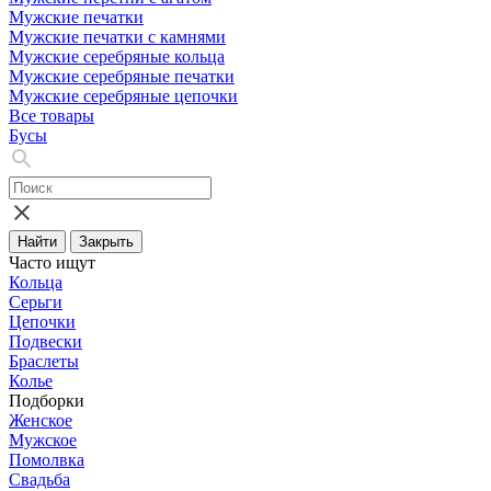
Мужские печатки
Мужские печатки с камнями
Мужские серебряные кольца
Мужские серебряные печатки
Мужские серебряные цепочки
Все товары
Бусы
Найти
Закрыть
Часто ищут
Кольца
Серьги
Цепочки
Подвески
Браслеты
Колье
Подборки
Женское
Мужское
Помолвка
Свадьба