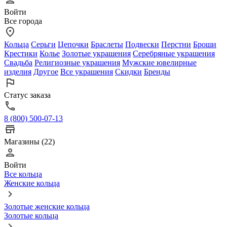
Войти
Все города
Кольца
Серьги
Цепочки
Браслеты
Подвески
Перстни
Броши
Крестики
Колье
Золотые украшения
Серебряные украшения
Свадьба
Религиозные украшения
Мужские ювелирные
изделия
Другое
Все украшения
Скидки
Бренды
Статус заказа
8 (800) 500-07-13
Магазины (22)
Войти
Все кольца
Женские кольца
Золотые женские кольца
Золотые кольца