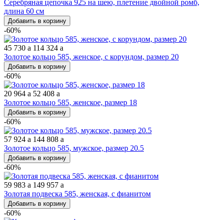
Серебряная цепочка 925 на шею, плетение двойной ромб,
длина 60 см
Добавить в корзину
-60%
45 730
a
114 324
a
Золотое кольцо 585, женское, с корундом, размер 20
Добавить в корзину
-60%
20 964
a
52 408
a
Золотое кольцо 585, женское, размер 18
Добавить в корзину
-60%
57 924
a
144 808
a
Золотое кольцо 585, мужское, размер 20.5
Добавить в корзину
-60%
59 983
a
149 957
a
Золотая подвеска 585, женская, с фианитом
Добавить в корзину
-60%