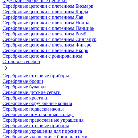
Мужские серебряные цепочки
Серебряные цепочки с плетением Бисмарк
Серебряные цепочки с плетением Корда
Серебряные цепочки с плетением Лав
Серебряные цепочки с плетением Нонна
Серебряные цепочки с плетением Панцирь
Серебряные цепочки с плетением Ромб
Серебряные цепочки с плетением Сингапур
Серебряные цепочки с плетением Фигаро
Серебряные цепочки с плетением Якорь
Серебряные цепочки с родированием
Столовое серебро
Серебряные столовые приборы
Серебряные броши
Серебряные булавки
Серебряные детские серьги
Серебряные крестики
Серебряные обручальные кольца
Серебряные подвески иконы
Серебряные помолвочные кольца
Серебряные православные украшения
Серебряные столовые приборы
Серебряные украшения для пирсинга
Серебряные украшения с бриллиантами