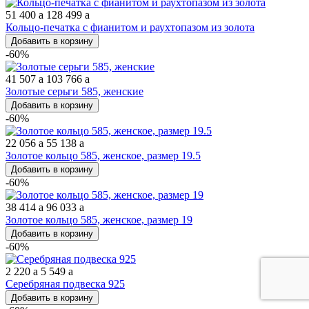
51 400
a
128 499
a
Кольцо-печатка с фианитом и раухтопазом из золота
Добавить в корзину
-60%
41 507
a
103 766
a
Золотые серьги 585, женские
Добавить в корзину
-60%
22 056
a
55 138
a
Золотое кольцо 585, женское, размер 19.5
Добавить в корзину
-60%
38 414
a
96 033
a
Золотое кольцо 585, женское, размер 19
Добавить в корзину
-60%
2 220
a
5 549
a
Серебряная подвеска 925
Добавить в корзину