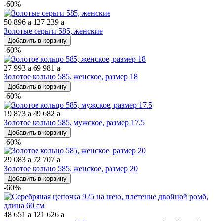
-60%
50 896
a
127 239
a
Золотые серьги 585, женские
Добавить в корзину
-60%
27 993
a
69 981
a
Золотое кольцо 585, женское, размер 18
Добавить в корзину
-60%
19 873
a
49 682
a
Золотое кольцо 585, мужское, размер 17.5
Добавить в корзину
-60%
29 083
a
72 707
a
Золотое кольцо 585, женское, размер 20
Добавить в корзину
-60%
48 651
a
121 626
a