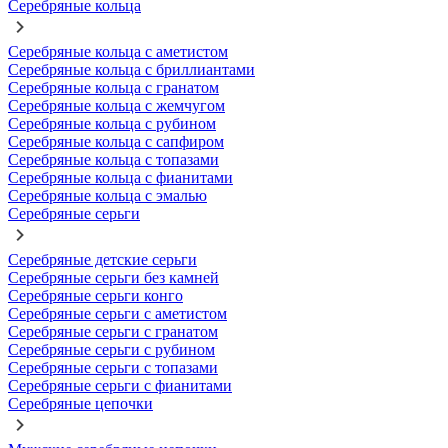
Серебряные кольца
Серебряные кольца с аметистом
Серебряные кольца с бриллиантами
Серебряные кольца с гранатом
Серебряные кольца с жемчугом
Серебряные кольца с рубином
Серебряные кольца с сапфиром
Серебряные кольца с топазами
Серебряные кольца с фианитами
Серебряные кольца с эмалью
Серебряные серьги
Серебряные детские серьги
Серебряные серьги без камней
Серебряные серьги конго
Серебряные серьги с аметистом
Серебряные серьги с гранатом
Серебряные серьги с рубином
Серебряные серьги с топазами
Серебряные серьги с фианитами
Серебряные цепочки