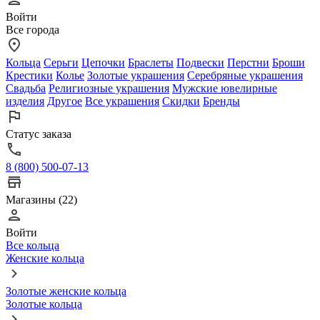
Войти
Все города
Кольца
Серьги
Цепочки
Браслеты
Подвески
Перстни
Броши
Крестики
Колье
Золотые украшения
Серебряные украшения
Свадьба
Религиозные украшения
Мужские ювелирные
изделия
Другое
Все украшения
Скидки
Бренды
Статус заказа
8 (800) 500-07-13
Магазины (22)
Войти
Все кольца
Женские кольца
Золотые женские кольца
Золотые кольца