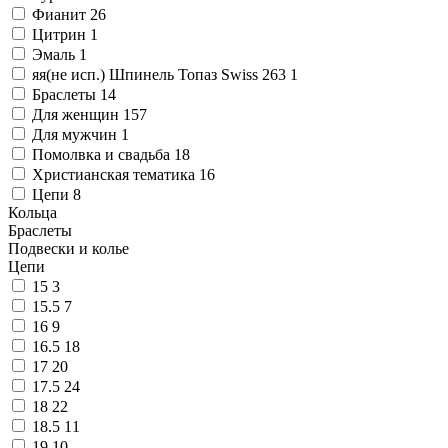
Фианит
26
Цитрин
1
Эмаль
1
яя(не исп.) Шпинель Топаз Swiss 263
1
Браслеты
14
Для женщин
157
Для мужчин
1
Помолвка и свадьба
18
Христианская тематика
16
Цепи
8
Кольца
Браслеты
Подвески и колье
Цепи
15
3
15.5
7
16
9
16.5
18
17
20
17.5
24
18
22
18.5
11
19
10