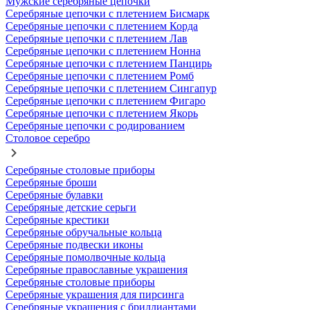
Мужские серебряные цепочки
Серебряные цепочки с плетением Бисмарк
Серебряные цепочки с плетением Корда
Серебряные цепочки с плетением Лав
Серебряные цепочки с плетением Нонна
Серебряные цепочки с плетением Панцирь
Серебряные цепочки с плетением Ромб
Серебряные цепочки с плетением Сингапур
Серебряные цепочки с плетением Фигаро
Серебряные цепочки с плетением Якорь
Серебряные цепочки с родированием
Столовое серебро
Серебряные столовые приборы
Серебряные броши
Серебряные булавки
Серебряные детские серьги
Серебряные крестики
Серебряные обручальные кольца
Серебряные подвески иконы
Серебряные помолвочные кольца
Серебряные православные украшения
Серебряные столовые приборы
Серебряные украшения для пирсинга
Серебряные украшения с бриллиантами