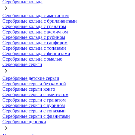
Серебряные кольца
Серебряные кольца с аметистом
Серебряные кольца с бриллиантами
Серебряные кольца с гранатом
Серебряные кольца с жемчугом
Серебряные кольца с рубином
Серебряные кольца с сапфиром
Серебряные кольца с топазами
Серебряные кольца с фианитами
Серебряные кольца с эмалью
Серебряные серьги
Серебряные детские серьги
Серебряные серьги без камней
Серебряные серьги конго
Серебряные серьги с аметистом
Серебряные серьги с гранатом
Серебряные серьги с рубином
Серебряные серьги с топазами
Серебряные серьги с фианитами
Серебряные цепочки