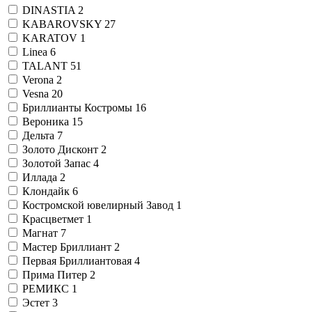
DINASTIA
2
KABAROVSKY
27
KARATOV
1
Linea
6
TALANT
51
Verona
2
Vesna
20
Бриллианты Костромы
16
Вероника
15
Дельта
7
Золото Дисконт
2
Золотой Запас
4
Иллада
2
Клондайк
6
Костромской ювелирный Завод
1
Красцветмет
1
Магнат
7
Мастер Бриллиант
2
Первая Бриллиантовая
4
Прима Питер
2
РЕМИКС
1
Эстет
3