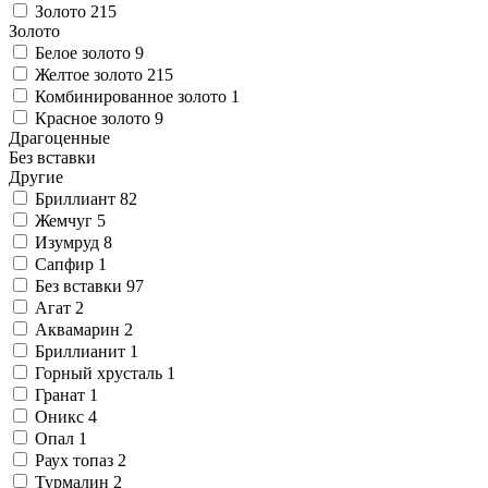
Золото
215
Золото
Белое золото
9
Желтое золото
215
Комбинированное золото
1
Красное золото
9
Драгоценные
Без вставки
Другие
Бриллиант
82
Жемчуг
5
Изумруд
8
Сапфир
1
Без вставки
97
Агат
2
Аквамарин
2
Бриллианит
1
Горный хрусталь
1
Гранат
1
Оникс
4
Опал
1
Раух топаз
2
Турмалин
2