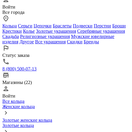
Войти
Все города
Кольца
Серьги
Цепочки
Браслеты
Подвески
Перстни
Броши
Крестики
Колье
Золотые украшения
Серебряные украшения
Свадьба
Религиозные украшения
Мужские ювелирные
изделия
Другое
Все украшения
Скидки
Бренды
Статус заказа
8 (800) 500-07-13
Магазины (22)
Войти
Все кольца
Женские кольца
Золотые женские кольца
Золотые кольца