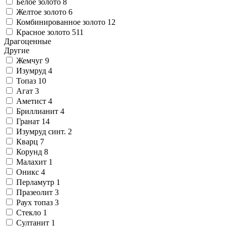
Белое золото
8
Желтое золото
6
Комбинированное золото
12
Красное золото
511
Драгоценные
Другие
Жемчуг
9
Изумруд
4
Топаз
10
Агат
3
Аметист
4
Бриллианит
4
Гранат
14
Изумруд синт.
2
Кварц
7
Корунд
8
Малахит
1
Оникс
4
Перламутр
1
Празеолит
3
Раух топаз
3
Стекло
1
Султанит
1