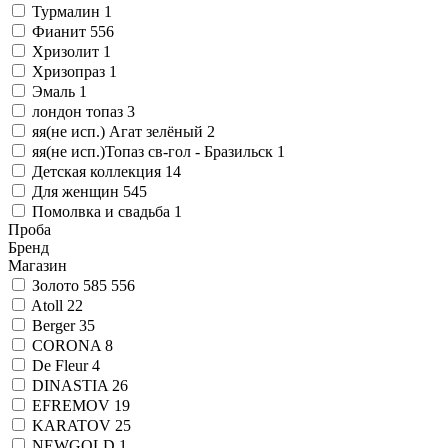
Турмалин
1
Фианит
556
Хризолит
1
Хризопраз
1
Эмаль
1
лондон топаз
3
яя(не исп.) Агат зелёный
2
яя(не исп.)Топаз св-гол - Бразильск
1
Детская коллекция
14
Для женщин
545
Помолвка и свадьба
1
Проба
Бренд
Магазин
Золото 585
556
Atoll
22
Berger
35
CORONA
8
De Fleur
4
DINASTIA
26
EFREMOV
19
KARATOV
25
NEWGOLD
1