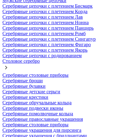
Мужские серебряные цепочки
Серебряные цепочки с плетением Бисмарк
Серебряные цепочки с плетением Корда
Серебряные цепочки с плетением Лав
Серебряные цепочки с плетением Нонна
Серебряные цепочки с плетением Панцирь
Серебряные цепочки с плетением Ромб
Серебряные цепочки с плетением Сингапур
Серебряные цепочки с плетением Фигаро
Серебряные цепочки с плетением Якорь
Серебряные цепочки с родированием
Столовое серебро
Серебряные столовые приборы
Серебряные броши
Серебряные булавки
Серебряные детские серьги
Серебряные крестики
Серебряные обручальные кольца
Серебряные подвески иконы
Серебряные помолвочные кольца
Серебряные православные украшения
Серебряные столовые приборы
Серебряные украшения для пирсинга
Серебряные украшения с бриллиантами