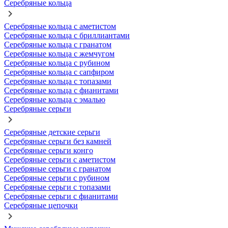
Серебряные кольца
Серебряные кольца с аметистом
Серебряные кольца с бриллиантами
Серебряные кольца с гранатом
Серебряные кольца с жемчугом
Серебряные кольца с рубином
Серебряные кольца с сапфиром
Серебряные кольца с топазами
Серебряные кольца с фианитами
Серебряные кольца с эмалью
Серебряные серьги
Серебряные детские серьги
Серебряные серьги без камней
Серебряные серьги конго
Серебряные серьги с аметистом
Серебряные серьги с гранатом
Серебряные серьги с рубином
Серебряные серьги с топазами
Серебряные серьги с фианитами
Серебряные цепочки