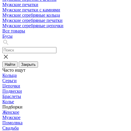
Мужские печатки
Мужские печатки с камнями
Мужские серебряные кольца
Мужские серебряные печатки
Мужские серебряные цепочки
Все товары
Бусы
Найти
Закрыть
Часто ищут
Кольца
Серьги
Цепочки
Подвески
Браслеты
Колье
Подборки
Женское
Мужское
Помолвка
Свадьба