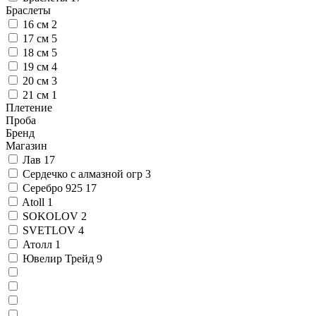
Браслеты
16 см
2
17 см
5
18 см
5
19 см
4
20 см
3
21 см
1
Плетение
Проба
Бренд
Магазин
Лав
17
Сердечко с алмазной огр
3
Серебро 925
17
Atoll
1
SOKOLOV
2
SVETLOV
4
Атолл
1
Ювелир Трейд
9