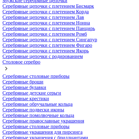
Мужские серебряные цепочки
Серебряные цепочки с плетением Бисмарк
Серебряные цепочки с плетением Корда
Серебряные цепочки с плетением Лав
Серебряные цепочки с плетением Нонна
Серебряные цепочки с плетением Панцирь
Серебряные цепочки с плетением Ромб
Серебряные цепочки с плетением Сингапур
Серебряные цепочки с плетением Фигаро
Серебряные цепочки с плетением Якорь
Серебряные цепочки с родированием
Столовое серебро
Серебряные столовые приборы
Серебряные броши
Серебряные булавки
Серебряные детские серьги
Серебряные крестики
Серебряные обручальные кольца
Серебряные подвески иконы
Серебряные помолвочные кольца
Серебряные православные украшения
Серебряные столовые приборы
Серебряные украшения для пирсинга
Серебряные украшения с бриллиантами