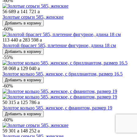
-60%
56 689
a
141 721
a
Золотые серьги 585, женские
Добавить в корзину
-60%
113 440
a
283 598
a
Золотой браслет 585, плетение фигурное, длина 18 см
Добавить в корзину
-55%
58 068
a
129 040
a
Золотое кольцо 585, женское, с бриллиантом, размер 16.5
Добавить в корзину
-60%
50 315
a
125 786
a
Золотое кольцо 585, женское, с фианитом, размер 19
Добавить в корзину
-60%
59 301
a
148 252
a
Золотые серьги 585, женские