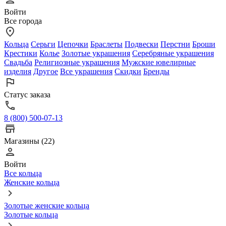
Войти
Все города
Кольца
Серьги
Цепочки
Браслеты
Подвески
Перстни
Броши
Крестики
Колье
Золотые украшения
Серебряные украшения
Свадьба
Религиозные украшения
Мужские ювелирные
изделия
Другое
Все украшения
Скидки
Бренды
Статус заказа
8 (800) 500-07-13
Магазины (22)
Войти
Все кольца
Женские кольца
Золотые женские кольца
Золотые кольца