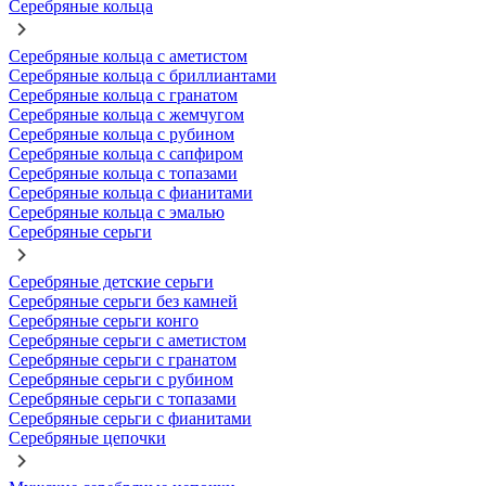
Серебряные кольца
Серебряные кольца с аметистом
Серебряные кольца с бриллиантами
Серебряные кольца с гранатом
Серебряные кольца с жемчугом
Серебряные кольца с рубином
Серебряные кольца с сапфиром
Серебряные кольца с топазами
Серебряные кольца с фианитами
Серебряные кольца с эмалью
Серебряные серьги
Серебряные детские серьги
Серебряные серьги без камней
Серебряные серьги конго
Серебряные серьги с аметистом
Серебряные серьги с гранатом
Серебряные серьги с рубином
Серебряные серьги с топазами
Серебряные серьги с фианитами
Серебряные цепочки