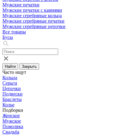
Мужские печатки
Мужские печатки с камнями
Мужские серебряные кольца
Мужские серебряные печатки
Мужские серебряные цепочки
Все товары
Бусы
Найти
Закрыть
Часто ищут
Кольца
Серьги
Цепочки
Подвески
Браслеты
Колье
Подборки
Женское
Мужское
Помолвка
Свадьба