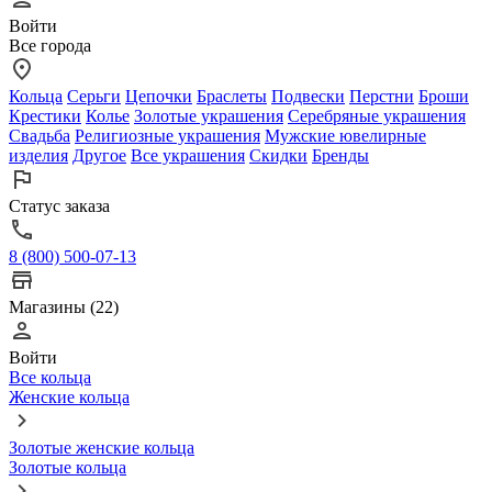
Войти
Все города
Кольца
Серьги
Цепочки
Браслеты
Подвески
Перстни
Броши
Крестики
Колье
Золотые украшения
Серебряные украшения
Свадьба
Религиозные украшения
Мужские ювелирные
изделия
Другое
Все украшения
Скидки
Бренды
Статус заказа
8 (800) 500-07-13
Магазины (22)
Войти
Все кольца
Женские кольца
Золотые женские кольца
Золотые кольца