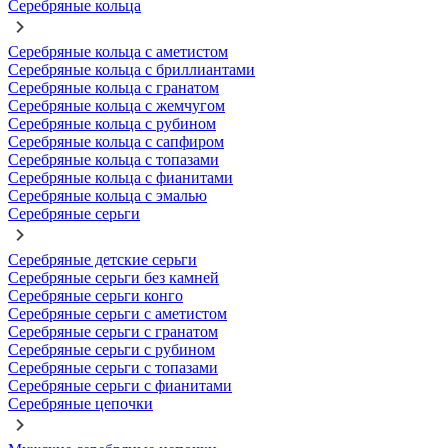
Серебряные кольца
Серебряные кольца с аметистом
Серебряные кольца с бриллиантами
Серебряные кольца с гранатом
Серебряные кольца с жемчугом
Серебряные кольца с рубином
Серебряные кольца с сапфиром
Серебряные кольца с топазами
Серебряные кольца с фианитами
Серебряные кольца с эмалью
Серебряные серьги
Серебряные детские серьги
Серебряные серьги без камней
Серебряные серьги конго
Серебряные серьги с аметистом
Серебряные серьги с гранатом
Серебряные серьги с рубином
Серебряные серьги с топазами
Серебряные серьги с фианитами
Серебряные цепочки