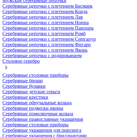
Мужские серебряные цепочки
Серебряные цепочки с плетением Бисмарк
Серебряные цепочки с плетением Корда
Серебряные цепочки с плетением Лав
Серебряные цепочки с плетением Нонна
Серебряные цепочки с плетением Панцирь
Серебряные цепочки с плетением Ромб
Серебряные цепочки с плетением Сингапур
Серебряные цепочки с плетением Фигаро
Серебряные цепочки с плетением Якорь
Серебряные цепочки с родированием
Столовое серебро
Серебряные столовые приборы
Серебряные броши
Серебряные булавки
Серебряные детские серьги
Серебряные крестики
Серебряные обручальные кольца
Серебряные подвески иконы
Серебряные помолвочные кольца
Серебряные православные украшения
Серебряные столовые приборы
Серебряные украшения для пирсинга
Серебряные украшения с бриллиантами