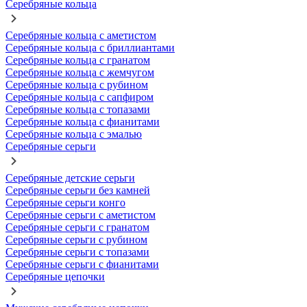
Серебряные кольца
Серебряные кольца с аметистом
Серебряные кольца с бриллиантами
Серебряные кольца с гранатом
Серебряные кольца с жемчугом
Серебряные кольца с рубином
Серебряные кольца с сапфиром
Серебряные кольца с топазами
Серебряные кольца с фианитами
Серебряные кольца с эмалью
Серебряные серьги
Серебряные детские серьги
Серебряные серьги без камней
Серебряные серьги конго
Серебряные серьги с аметистом
Серебряные серьги с гранатом
Серебряные серьги с рубином
Серебряные серьги с топазами
Серебряные серьги с фианитами
Серебряные цепочки