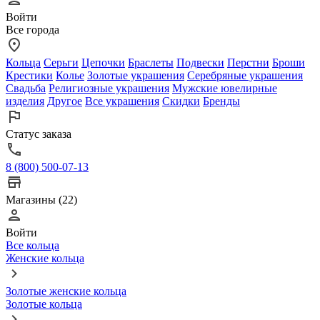
Войти
Все города
Кольца
Серьги
Цепочки
Браслеты
Подвески
Перстни
Броши
Крестики
Колье
Золотые украшения
Серебряные украшения
Свадьба
Религиозные украшения
Мужские ювелирные
изделия
Другое
Все украшения
Скидки
Бренды
Статус заказа
8 (800) 500-07-13
Магазины (22)
Войти
Все кольца
Женские кольца
Золотые женские кольца
Золотые кольца