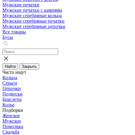
Мужские печатки
Мужские печатки с камнями
Мужские серебряные кольца
Мужские серебряные печатки
Мужские серебряные цепочки
Все товары
Бусы
Найти
Закрыть
Часто ищут
Кольца
Серьги
Цепочки
Подвески
Браслеты
Колье
Подборки
Женское
Мужское
Помолвка
Свадьба