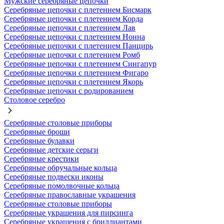
Мужские серебряные цепочки
Серебряные цепочки с плетением Бисмарк
Серебряные цепочки с плетением Корда
Серебряные цепочки с плетением Лав
Серебряные цепочки с плетением Нонна
Серебряные цепочки с плетением Панцирь
Серебряные цепочки с плетением Ромб
Серебряные цепочки с плетением Сингапур
Серебряные цепочки с плетением Фигаро
Серебряные цепочки с плетением Якорь
Серебряные цепочки с родированием
Столовое серебро
Серебряные столовые приборы
Серебряные броши
Серебряные булавки
Серебряные детские серьги
Серебряные крестики
Серебряные обручальные кольца
Серебряные подвески иконы
Серебряные помолвочные кольца
Серебряные православные украшения
Серебряные столовые приборы
Серебряные украшения для пирсинга
Серебряные украшения с бриллиантами