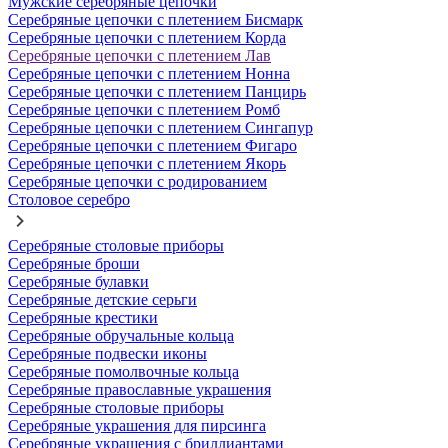
Мужские серебряные цепочки
Серебряные цепочки с плетением Бисмарк
Серебряные цепочки с плетением Корда
Серебряные цепочки с плетением Лав
Серебряные цепочки с плетением Нонна
Серебряные цепочки с плетением Панцирь
Серебряные цепочки с плетением Ромб
Серебряные цепочки с плетением Сингапур
Серебряные цепочки с плетением Фигаро
Серебряные цепочки с плетением Якорь
Серебряные цепочки с родированием
Столовое серебро
Серебряные столовые приборы
Серебряные броши
Серебряные булавки
Серебряные детские серьги
Серебряные крестики
Серебряные обручальные кольца
Серебряные подвески иконы
Серебряные помолвочные кольца
Серебряные православные украшения
Серебряные столовые приборы
Серебряные украшения для пирсинга
Серебряные украшения с бриллиантами