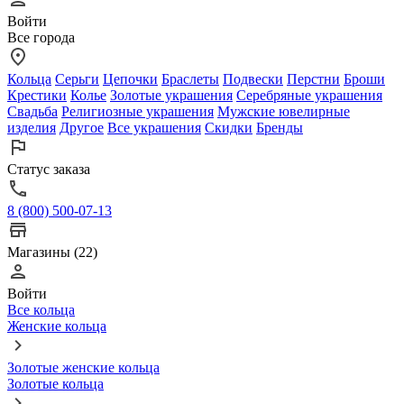
Войти
Все города
Кольца
Серьги
Цепочки
Браслеты
Подвески
Перстни
Броши
Крестики
Колье
Золотые украшения
Серебряные украшения
Свадьба
Религиозные украшения
Мужские ювелирные
изделия
Другое
Все украшения
Скидки
Бренды
Статус заказа
8 (800) 500-07-13
Магазины (22)
Войти
Все кольца
Женские кольца
Золотые женские кольца
Золотые кольца