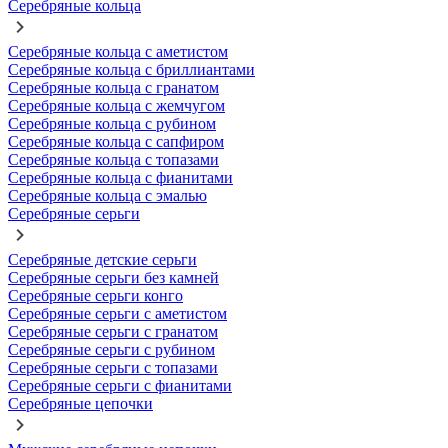
Серебряные кольца
Серебряные кольца с аметистом
Серебряные кольца с бриллиантами
Серебряные кольца с гранатом
Серебряные кольца с жемчугом
Серебряные кольца с рубином
Серебряные кольца с сапфиром
Серебряные кольца с топазами
Серебряные кольца с фианитами
Серебряные кольца с эмалью
Серебряные серьги
Серебряные детские серьги
Серебряные серьги без камней
Серебряные серьги конго
Серебряные серьги с аметистом
Серебряные серьги с гранатом
Серебряные серьги с рубином
Серебряные серьги с топазами
Серебряные серьги с фианитами
Серебряные цепочки