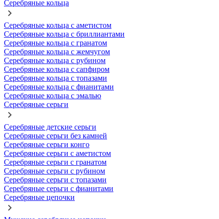
Серебряные кольца
Серебряные кольца с аметистом
Серебряные кольца с бриллиантами
Серебряные кольца с гранатом
Серебряные кольца с жемчугом
Серебряные кольца с рубином
Серебряные кольца с сапфиром
Серебряные кольца с топазами
Серебряные кольца с фианитами
Серебряные кольца с эмалью
Серебряные серьги
Серебряные детские серьги
Серебряные серьги без камней
Серебряные серьги конго
Серебряные серьги с аметистом
Серебряные серьги с гранатом
Серебряные серьги с рубином
Серебряные серьги с топазами
Серебряные серьги с фианитами
Серебряные цепочки