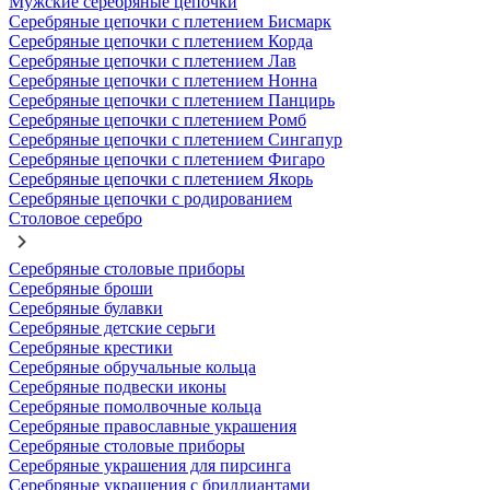
Мужские серебряные цепочки
Серебряные цепочки с плетением Бисмарк
Серебряные цепочки с плетением Корда
Серебряные цепочки с плетением Лав
Серебряные цепочки с плетением Нонна
Серебряные цепочки с плетением Панцирь
Серебряные цепочки с плетением Ромб
Серебряные цепочки с плетением Сингапур
Серебряные цепочки с плетением Фигаро
Серебряные цепочки с плетением Якорь
Серебряные цепочки с родированием
Столовое серебро
Серебряные столовые приборы
Серебряные броши
Серебряные булавки
Серебряные детские серьги
Серебряные крестики
Серебряные обручальные кольца
Серебряные подвески иконы
Серебряные помолвочные кольца
Серебряные православные украшения
Серебряные столовые приборы
Серебряные украшения для пирсинга
Серебряные украшения с бриллиантами