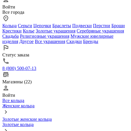
Войти
Все города
Кольца
Серьги
Цепочки
Браслеты
Подвески
Перстни
Броши
Крестики
Колье
Золотые украшения
Серебряные украшения
Свадьба
Религиозные украшения
Мужские ювелирные
изделия
Другое
Все украшения
Скидки
Бренды
Статус заказа
8 (800) 500-07-13
Магазины (22)
Войти
Все кольца
Женские кольца
Золотые женские кольца
Золотые кольца