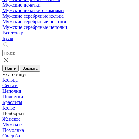
Мужские печатки
Мужские печатки с камнями
Мужские серебряные кольца
Мужские серебряные печатки
Мужские серебряные цепочки
Все товары
Бусы
Найти
Закрыть
Часто ищут
Кольца
Серьги
Цепочки
Подвески
Браслеты
Колье
Подборки
Женское
Мужское
Помолвка
Свадьба