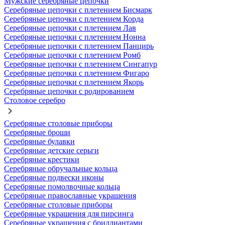
Мужские серебряные цепочки
Серебряные цепочки с плетением Бисмарк
Серебряные цепочки с плетением Корда
Серебряные цепочки с плетением Лав
Серебряные цепочки с плетением Нонна
Серебряные цепочки с плетением Панцирь
Серебряные цепочки с плетением Ромб
Серебряные цепочки с плетением Сингапур
Серебряные цепочки с плетением Фигаро
Серебряные цепочки с плетением Якорь
Серебряные цепочки с родированием
Столовое серебро
Серебряные столовые приборы
Серебряные броши
Серебряные булавки
Серебряные детские серьги
Серебряные крестики
Серебряные обручальные кольца
Серебряные подвески иконы
Серебряные помолвочные кольца
Серебряные православные украшения
Серебряные столовые приборы
Серебряные украшения для пирсинга
Серебряные украшения с бриллиантами