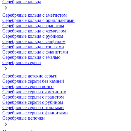
Серебряные кольца
Серебряные кольца с аметистом
Серебряные кольца с бриллиантами
Серебряные кольца с гранатом
Серебряные кольца с жемчугом
Серебряные кольца с рубином
Серебряные кольца с сапфиром
Серебряные кольца с топазами
Серебряные кольца с фианитами
Серебряные кольца с эмалью
Серебряные серьги
Серебряные детские серьги
Серебряные серьги без камней
Серебряные серьги конго
Серебряные серьги с аметистом
Серебряные серьги с гранатом
Серебряные серьги с рубином
Серебряные серьги с топазами
Серебряные серьги с фианитами
Серебряные цепочки