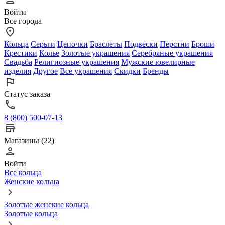
Войти
Все города
Кольца
Серьги
Цепочки
Браслеты
Подвески
Перстни
Броши
Крестики
Колье
Золотые украшения
Серебряные украшения
Свадьба
Религиозные украшения
Мужские ювелирные
изделия
Другое
Все украшения
Скидки
Бренды
Статус заказа
8 (800) 500-07-13
Магазины (22)
Войти
Все кольца
Женские кольца
Золотые женские кольца
Золотые кольца