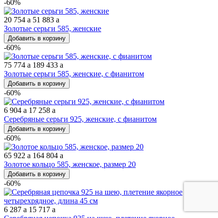
-60%
20 754
a
51 883
a
Золотые серьги 585, женские
Добавить в корзину
-60%
75 774
a
189 433
a
Золотые серьги 585, женские, с фианитом
Добавить в корзину
-60%
6 904
a
17 258
a
Серебряные серьги 925, женские, с фианитом
Добавить в корзину
-60%
65 922
a
164 804
a
Золотое кольцо 585, женское, размер 20
Добавить в корзину
-60%
6 287
a
15 717
a