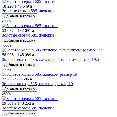
18 220
a
45 549
a
Золотые серьги 585, женские
Добавить в корзину
-60%
53 077
a
132 691
a
Золотые серьги 585, женские
Добавить в корзину
-60%
58 036
a
145 089
a
Золотое кольцо 585, женское, с фианитом, размер 19.5
Добавить в корзину
-60%
32 235
a
80 586
a
Золотое кольцо 585, женское, размер 19
Добавить в корзину
-60%
59 301
a
148 252
a
Золотые серьги 585, женские
Добавить в корзину