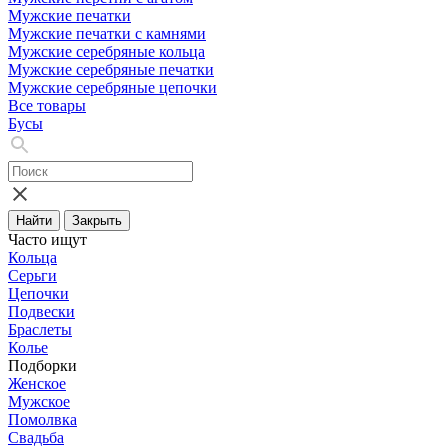
Мужские печатки
Мужские печатки с камнями
Мужские серебряные кольца
Мужские серебряные печатки
Мужские серебряные цепочки
Все товары
Бусы
Найти
Закрыть
Часто ищут
Кольца
Серьги
Цепочки
Подвески
Браслеты
Колье
Подборки
Женское
Мужское
Помолвка
Свадьба