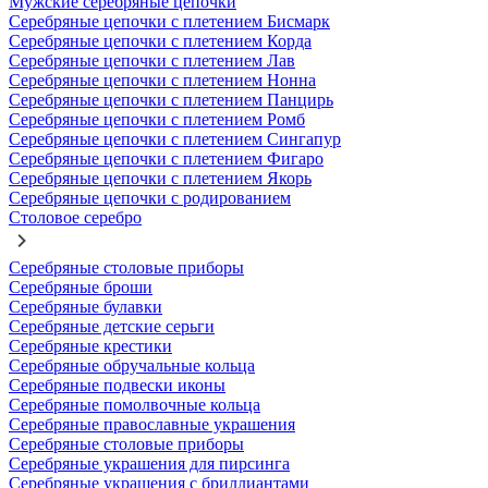
Мужские серебряные цепочки
Серебряные цепочки с плетением Бисмарк
Серебряные цепочки с плетением Корда
Серебряные цепочки с плетением Лав
Серебряные цепочки с плетением Нонна
Серебряные цепочки с плетением Панцирь
Серебряные цепочки с плетением Ромб
Серебряные цепочки с плетением Сингапур
Серебряные цепочки с плетением Фигаро
Серебряные цепочки с плетением Якорь
Серебряные цепочки с родированием
Столовое серебро
Серебряные столовые приборы
Серебряные броши
Серебряные булавки
Серебряные детские серьги
Серебряные крестики
Серебряные обручальные кольца
Серебряные подвески иконы
Серебряные помолвочные кольца
Серебряные православные украшения
Серебряные столовые приборы
Серебряные украшения для пирсинга
Серебряные украшения с бриллиантами