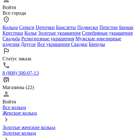
Войти
Все города
Кольца
Серьги
Цепочки
Браслеты
Подвески
Перстни
Броши
Крестики
Колье
Золотые украшения
Серебряные украшения
Свадьба
Религиозные украшения
Мужские ювелирные
изделия
Другое
Все украшения
Скидки
Бренды
Статус заказа
8 (800) 500-07-13
Магазины (22)
Войти
Все кольца
Женские кольца
Золотые женские кольца
Золотые кольца