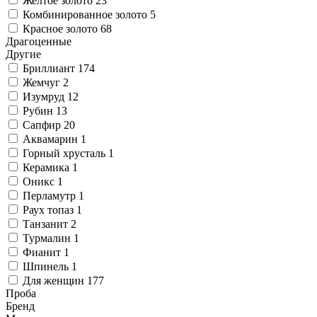
Желтое золото
23
Комбинированное золото
5
Красное золото
68
Драгоценные
Другие
Бриллиант
174
Жемчуг
2
Изумруд
12
Рубин
13
Сапфир
20
Аквамарин
1
Горный хрусталь
1
Керамика
1
Оникс
1
Перламутр
1
Раух топаз
1
Танзанит
2
Турмалин
1
Фианит
1
Шпинель
1
Для женщин
177
Проба
Бренд