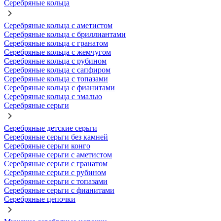
Серебряные кольца
Серебряные кольца с аметистом
Серебряные кольца с бриллиантами
Серебряные кольца с гранатом
Серебряные кольца с жемчугом
Серебряные кольца с рубином
Серебряные кольца с сапфиром
Серебряные кольца с топазами
Серебряные кольца с фианитами
Серебряные кольца с эмалью
Серебряные серьги
Серебряные детские серьги
Серебряные серьги без камней
Серебряные серьги конго
Серебряные серьги с аметистом
Серебряные серьги с гранатом
Серебряные серьги с рубином
Серебряные серьги с топазами
Серебряные серьги с фианитами
Серебряные цепочки