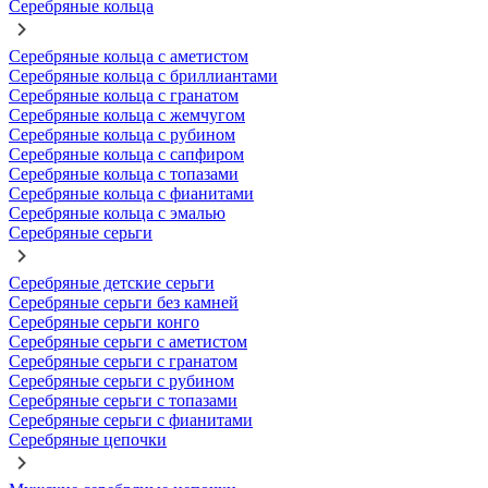
Серебряные кольца
Серебряные кольца с аметистом
Серебряные кольца с бриллиантами
Серебряные кольца с гранатом
Серебряные кольца с жемчугом
Серебряные кольца с рубином
Серебряные кольца с сапфиром
Серебряные кольца с топазами
Серебряные кольца с фианитами
Серебряные кольца с эмалью
Серебряные серьги
Серебряные детские серьги
Серебряные серьги без камней
Серебряные серьги конго
Серебряные серьги с аметистом
Серебряные серьги с гранатом
Серебряные серьги с рубином
Серебряные серьги с топазами
Серебряные серьги с фианитами
Серебряные цепочки