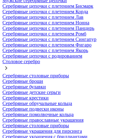
Мужские серебряные цепочки
Серебряные цепочки с плетением Бисмарк
Серебряные цепочки с плетением Корда
Серебряные цепочки с плетением Лав
Серебряные цепочки с плетением Нонна
Серебряные цепочки с плетением Панцирь
Серебряные цепочки с плетением Ромб
Серебряные цепочки с плетением Сингапур
Серебряные цепочки с плетением Фигаро
Серебряные цепочки с плетением Якорь
Серебряные цепочки с родированием
Столовое серебро
Серебряные столовые приборы
Серебряные броши
Серебряные булавки
Серебряные детские серьги
Серебряные крестики
Серебряные обручальные кольца
Серебряные подвески иконы
Серебряные помолвочные кольца
Серебряные православные украшения
Серебряные столовые приборы
Серебряные украшения для пирсинга
Серебряные украшения с бриллиантами