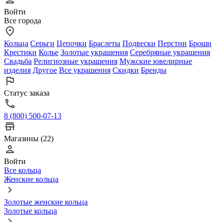
Войти
Все города
Кольца
Серьги
Цепочки
Браслеты
Подвески
Перстни
Броши
Крестики
Колье
Золотые украшения
Серебряные украшения
Свадьба
Религиозные украшения
Мужские ювелирные
изделия
Другое
Все украшения
Скидки
Бренды
Статус заказа
8 (800) 500-07-13
Магазины (22)
Войти
Все кольца
Женские кольца
Золотые женские кольца
Золотые кольца