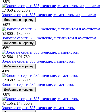
-68%
17 050
a
53 280
a
Золотые серьги 585, женские, с аметистом и фианитом
Добавить в корзину
-60%
52 800
a
132 000
a
Золотые серьги 585, женские, с фианитом и аметистом
Добавить в корзину
-68%
32 564
a
101 760
a
Золотые серьги 585, женские, с аметистом
Добавить в корзину
-68%
12 058
a
37 680
a
Золотые серьги 585, женские, с аметистом
Добавить в корзину
-68%
47 156
a
147 360
a
Золотые серьги 585, женские, с аметистом