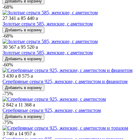
Добавить в корзину
-68%
27 341
a
85 440
a
Золотые серьги 585, женские, с аметистом
Добавить в корзину
-68%
30 567
a
95 520
a
Золотые серьги 585, женские, с аметистом
Добавить в корзину
-60%
3 430
a
8 575
a
Серебряные серьги 925, женские, с аметистом и фианитом
Добавить в корзину
-75%
2 842
a
11 368
a
Серебряные серьги 925, женские, с аметистом
Добавить в корзину
-75%
3 740
a
14 957
a