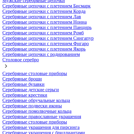
Мужские серебряные цепочки
Серебряные цепочки с плетением Бисмарк
Серебряные цепочки с плетением Корда
Серебряные цепочки с плетением Лав
Серебряные цепочки с плетением Нонна
Серебряные цепочки с плетением Панцирь
Серебряные цепочки с плетением Ромб
Серебряные цепочки с плетением Сингапур
Серебряные цепочки с плетением Фигаро
Серебряные цепочки с плетением Якорь
Серебряные цепочки с родированием
Столовое серебро
Серебряные столовые приборы
Серебряные броши
Серебряные булавки
Серебряные детские серьги
Серебряные крестики
Серебряные обручальные кольца
Серебряные подвески иконы
Серебряные помолвочные кольца
Серебряные православные украшения
Серебряные столовые приборы
Серебряные украшения для пирсинга
Серебряные украшения с бриллиантами