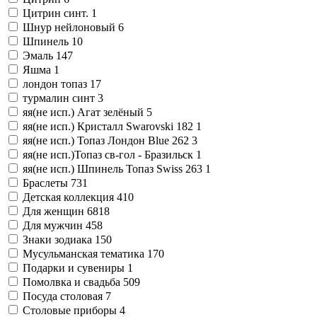
Цитрин синт.
1
Шнур нейлоновый
6
Шпинель
10
Эмаль
147
Яшма
1
лондон топаз
17
турмалин синт
3
яя(не исп.) Агат зелёный
5
яя(не исп.) Кристалл Swarovski 182
1
яя(не исп.) Топаз Лондон Blue 262
3
яя(не исп.)Топаз св-гол - Бразильск
1
яя(не исп.) Шпинель Топаз Swiss 263
1
Браслеты
731
Детская коллекция
410
Для женщин
6818
Для мужчин
458
Знаки зодиака
150
Мусульманская тематика
170
Подарки и сувениры
1
Помолвка и свадьба
509
Посуда столовая
7
Столовые приборы
4