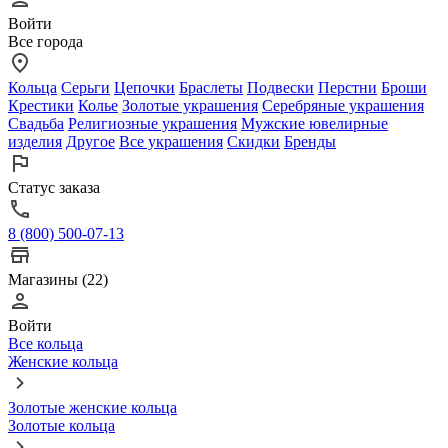
Войти
Все города
Кольца
Серьги
Цепочки
Браслеты
Подвески
Перстни
Броши
Крестики
Колье
Золотые украшения
Серебряные украшения
Свадьба
Религиозные украшения
Мужские ювелирные
изделия
Другое
Все украшения
Скидки
Бренды
Статус заказа
8 (800) 500-07-13
Магазины (22)
Войти
Все кольца
Женские кольца
Золотые женские кольца
Золотые кольца