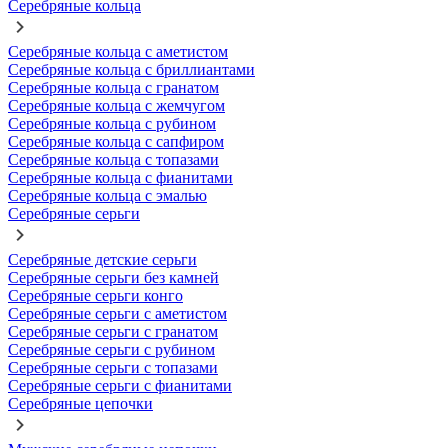
Серебряные кольца
Серебряные кольца с аметистом
Серебряные кольца с бриллиантами
Серебряные кольца с гранатом
Серебряные кольца с жемчугом
Серебряные кольца с рубином
Серебряные кольца с сапфиром
Серебряные кольца с топазами
Серебряные кольца с фианитами
Серебряные кольца с эмалью
Серебряные серьги
Серебряные детские серьги
Серебряные серьги без камней
Серебряные серьги конго
Серебряные серьги с аметистом
Серебряные серьги с гранатом
Серебряные серьги с рубином
Серебряные серьги с топазами
Серебряные серьги с фианитами
Серебряные цепочки