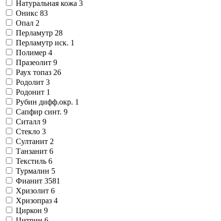
Натуральная кожа
3
Оникс
83
Опал
2
Перламутр
28
Перламутр иск.
1
Полимер
4
Празеолит
9
Раух топаз
26
Родолит
3
Родонит
1
Рубин дифф.окр.
1
Сапфир синт.
9
Ситалл
9
Стекло
3
Султанит
2
Танзанит
6
Текстиль
6
Турмалин
5
Фианит
3581
Хризолит
6
Хризопраз
4
Циркон
9
Цитрин
6