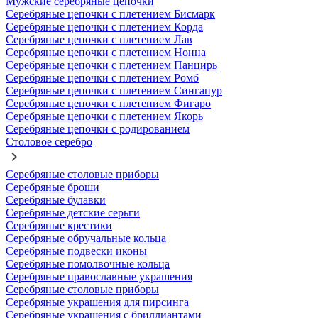
Мужские серебряные цепочки
Серебряные цепочки с плетением Бисмарк
Серебряные цепочки с плетением Корда
Серебряные цепочки с плетением Лав
Серебряные цепочки с плетением Нонна
Серебряные цепочки с плетением Панцирь
Серебряные цепочки с плетением Ромб
Серебряные цепочки с плетением Сингапур
Серебряные цепочки с плетением Фигаро
Серебряные цепочки с плетением Якорь
Серебряные цепочки с родированием
Столовое серебро
Серебряные столовые приборы
Серебряные броши
Серебряные булавки
Серебряные детские серьги
Серебряные крестики
Серебряные обручальные кольца
Серебряные подвески иконы
Серебряные помолвочные кольца
Серебряные православные украшения
Серебряные столовые приборы
Серебряные украшения для пирсинга
Серебряные украшения с бриллиантами