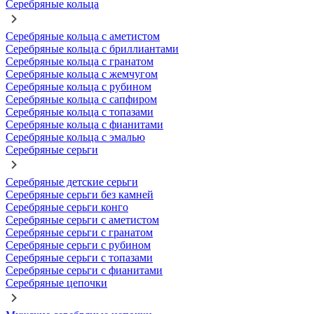
Серебряные кольца
Серебряные кольца с аметистом
Серебряные кольца с бриллиантами
Серебряные кольца с гранатом
Серебряные кольца с жемчугом
Серебряные кольца с рубином
Серебряные кольца с сапфиром
Серебряные кольца с топазами
Серебряные кольца с фианитами
Серебряные кольца с эмалью
Серебряные серьги
Серебряные детские серьги
Серебряные серьги без камней
Серебряные серьги конго
Серебряные серьги с аметистом
Серебряные серьги с гранатом
Серебряные серьги с рубином
Серебряные серьги с топазами
Серебряные серьги с фианитами
Серебряные цепочки