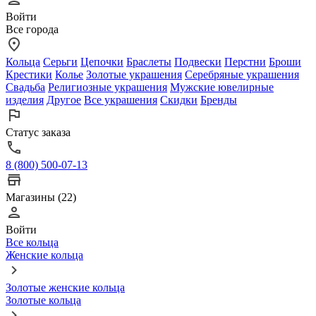
Войти
Все города
Кольца
Серьги
Цепочки
Браслеты
Подвески
Перстни
Броши
Крестики
Колье
Золотые украшения
Серебряные украшения
Свадьба
Религиозные украшения
Мужские ювелирные
изделия
Другое
Все украшения
Скидки
Бренды
Статус заказа
8 (800) 500-07-13
Магазины (22)
Войти
Все кольца
Женские кольца
Золотые женские кольца
Золотые кольца