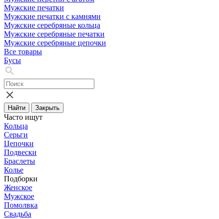
Мужские печатки
Мужские печатки с камнями
Мужские серебряные кольца
Мужские серебряные печатки
Мужские серебряные цепочки
Все товары
Бусы
Найти
Закрыть
Часто ищут
Кольца
Серьги
Цепочки
Подвески
Браслеты
Колье
Подборки
Женское
Мужское
Помолвка
Свадьба