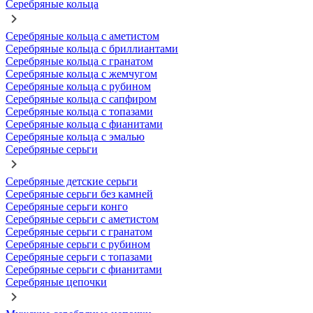
Серебряные кольца
Серебряные кольца с аметистом
Серебряные кольца с бриллиантами
Серебряные кольца с гранатом
Серебряные кольца с жемчугом
Серебряные кольца с рубином
Серебряные кольца с сапфиром
Серебряные кольца с топазами
Серебряные кольца с фианитами
Серебряные кольца с эмалью
Серебряные серьги
Серебряные детские серьги
Серебряные серьги без камней
Серебряные серьги конго
Серебряные серьги с аметистом
Серебряные серьги с гранатом
Серебряные серьги с рубином
Серебряные серьги с топазами
Серебряные серьги с фианитами
Серебряные цепочки