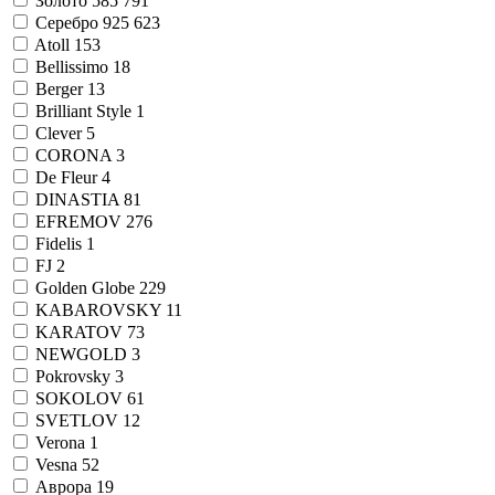
Золото 585
791
Серебро 925
623
Atoll
153
Bellissimo
18
Berger
13
Brilliant Style
1
Clever
5
CORONA
3
De Fleur
4
DINASTIA
81
EFREMOV
276
Fidelis
1
FJ
2
Golden Globe
229
KABAROVSKY
11
KARATOV
73
NEWGOLD
3
Pokrovsky
3
SOKOLOV
61
SVETLOV
12
Verona
1
Vesna
52
Аврора
19