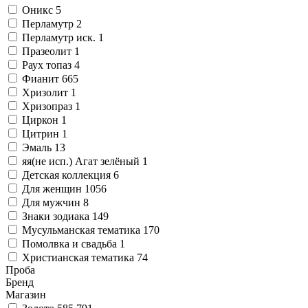
Оникс
5
Перламутр
2
Перламутр иск.
1
Празеолит
1
Раух топаз
4
Фианит
665
Хризолит
1
Хризопраз
1
Циркон
1
Цитрин
1
Эмаль
13
яя(не исп.) Агат зелёный
1
Детская коллекция
6
Для женщин
1056
Для мужчин
8
Знаки зодиака
149
Мусульманская тематика
170
Помолвка и свадьба
1
Христианская тематика
74
Проба
Бренд
Магазин