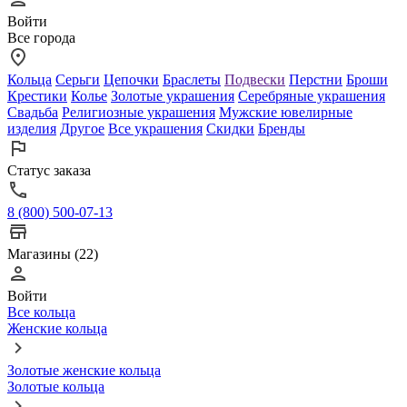
Войти
Все города
Кольца
Серьги
Цепочки
Браслеты
Подвески
Перстни
Броши
Крестики
Колье
Золотые украшения
Серебряные украшения
Свадьба
Религиозные украшения
Мужские ювелирные
изделия
Другое
Все украшения
Скидки
Бренды
Статус заказа
8 (800) 500-07-13
Магазины (22)
Войти
Все кольца
Женские кольца
Золотые женские кольца
Золотые кольца