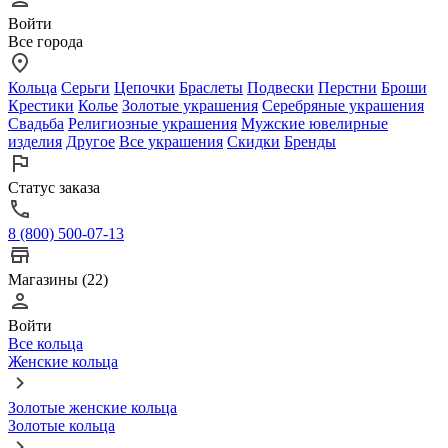
Войти
Все города
Кольца
Серьги
Цепочки
Браслеты
Подвески
Перстни
Броши
Крестики
Колье
Золотые украшения
Серебряные украшения
Свадьба
Религиозные украшения
Мужские ювелирные
изделия
Другое
Все украшения
Скидки
Бренды
Статус заказа
8 (800) 500-07-13
Магазины (22)
Войти
Все кольца
Женские кольца
Золотые женские кольца
Золотые кольца