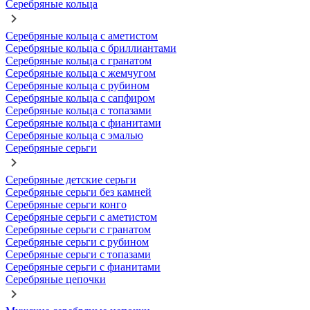
Серебряные кольца
Серебряные кольца с аметистом
Серебряные кольца с бриллиантами
Серебряные кольца с гранатом
Серебряные кольца с жемчугом
Серебряные кольца с рубином
Серебряные кольца с сапфиром
Серебряные кольца с топазами
Серебряные кольца с фианитами
Серебряные кольца с эмалью
Серебряные серьги
Серебряные детские серьги
Серебряные серьги без камней
Серебряные серьги конго
Серебряные серьги с аметистом
Серебряные серьги с гранатом
Серебряные серьги с рубином
Серебряные серьги с топазами
Серебряные серьги с фианитами
Серебряные цепочки