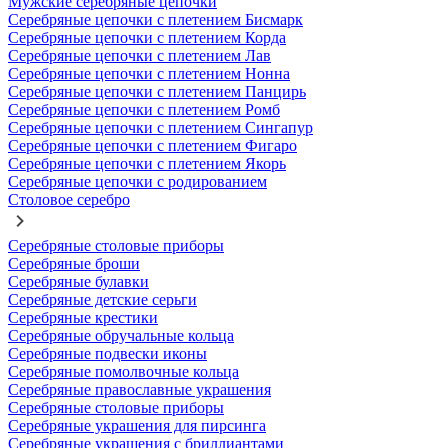
Мужские серебряные цепочки
Серебряные цепочки с плетением Бисмарк
Серебряные цепочки с плетением Корда
Серебряные цепочки с плетением Лав
Серебряные цепочки с плетением Нонна
Серебряные цепочки с плетением Панцирь
Серебряные цепочки с плетением Ромб
Серебряные цепочки с плетением Сингапур
Серебряные цепочки с плетением Фигаро
Серебряные цепочки с плетением Якорь
Серебряные цепочки с родированием
Столовое серебро
Серебряные столовые приборы
Серебряные броши
Серебряные булавки
Серебряные детские серьги
Серебряные крестики
Серебряные обручальные кольца
Серебряные подвески иконы
Серебряные помолвочные кольца
Серебряные православные украшения
Серебряные столовые приборы
Серебряные украшения для пирсинга
Серебряные украшения с бриллиантами