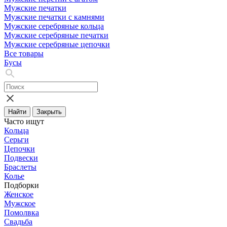
Мужские печатки
Мужские печатки с камнями
Мужские серебряные кольца
Мужские серебряные печатки
Мужские серебряные цепочки
Все товары
Бусы
Найти
Закрыть
Часто ищут
Кольца
Серьги
Цепочки
Подвески
Браслеты
Колье
Подборки
Женское
Мужское
Помолвка
Свадьба