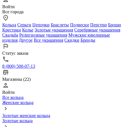
Войти
Все города
Кольца
Серьги
Цепочки
Браслеты
Подвески
Перстни
Броши
Крестики
Колье
Золотые украшения
Серебряные украшения
Свадьба
Религиозные украшения
Мужские ювелирные
изделия
Другое
Все украшения
Скидки
Бренды
Статус заказа
8 (800) 500-07-13
Магазины (22)
Войти
Все кольца
Женские кольца
Золотые женские кольца
Золотые кольца