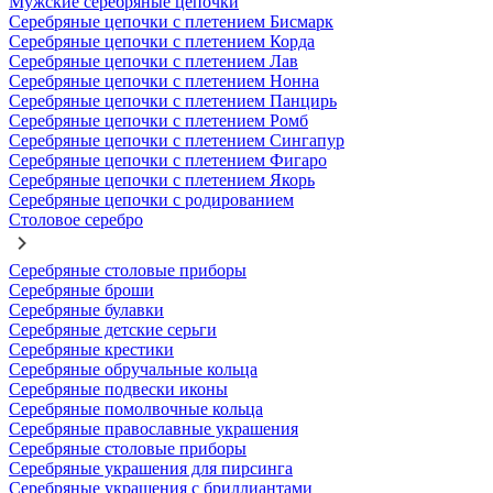
Мужские серебряные цепочки
Серебряные цепочки с плетением Бисмарк
Серебряные цепочки с плетением Корда
Серебряные цепочки с плетением Лав
Серебряные цепочки с плетением Нонна
Серебряные цепочки с плетением Панцирь
Серебряные цепочки с плетением Ромб
Серебряные цепочки с плетением Сингапур
Серебряные цепочки с плетением Фигаро
Серебряные цепочки с плетением Якорь
Серебряные цепочки с родированием
Столовое серебро
Серебряные столовые приборы
Серебряные броши
Серебряные булавки
Серебряные детские серьги
Серебряные крестики
Серебряные обручальные кольца
Серебряные подвески иконы
Серебряные помолвочные кольца
Серебряные православные украшения
Серебряные столовые приборы
Серебряные украшения для пирсинга
Серебряные украшения с бриллиантами