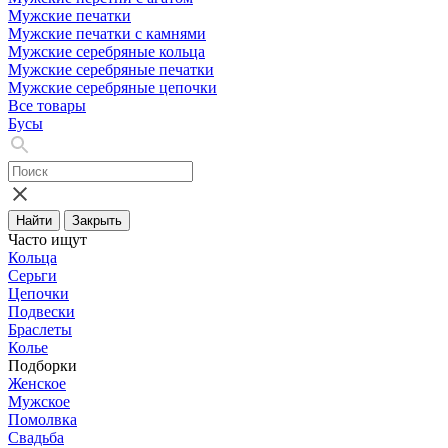
Мужские печатки
Мужские печатки с камнями
Мужские серебряные кольца
Мужские серебряные печатки
Мужские серебряные цепочки
Все товары
Бусы
Найти
Закрыть
Часто ищут
Кольца
Серьги
Цепочки
Подвески
Браслеты
Колье
Подборки
Женское
Мужское
Помолвка
Свадьба