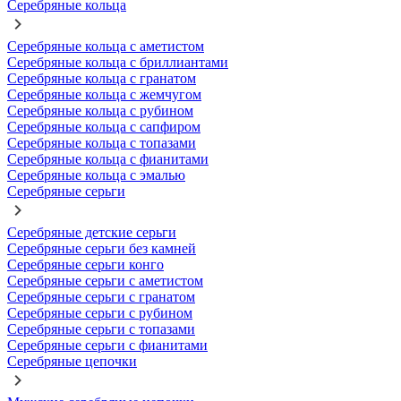
Серебряные кольца
Серебряные кольца с аметистом
Серебряные кольца с бриллиантами
Серебряные кольца с гранатом
Серебряные кольца с жемчугом
Серебряные кольца с рубином
Серебряные кольца с сапфиром
Серебряные кольца с топазами
Серебряные кольца с фианитами
Серебряные кольца с эмалью
Серебряные серьги
Серебряные детские серьги
Серебряные серьги без камней
Серебряные серьги конго
Серебряные серьги с аметистом
Серебряные серьги с гранатом
Серебряные серьги с рубином
Серебряные серьги с топазами
Серебряные серьги с фианитами
Серебряные цепочки