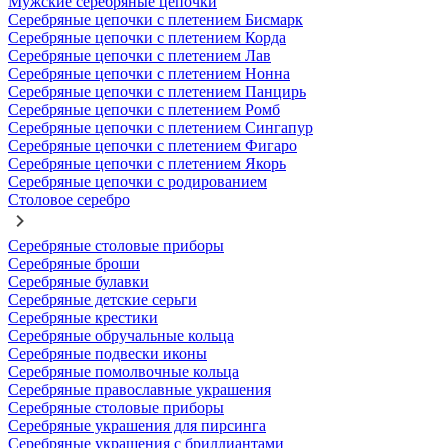
Мужские серебряные цепочки
Серебряные цепочки с плетением Бисмарк
Серебряные цепочки с плетением Корда
Серебряные цепочки с плетением Лав
Серебряные цепочки с плетением Нонна
Серебряные цепочки с плетением Панцирь
Серебряные цепочки с плетением Ромб
Серебряные цепочки с плетением Сингапур
Серебряные цепочки с плетением Фигаро
Серебряные цепочки с плетением Якорь
Серебряные цепочки с родированием
Столовое серебро
Серебряные столовые приборы
Серебряные броши
Серебряные булавки
Серебряные детские серьги
Серебряные крестики
Серебряные обручальные кольца
Серебряные подвески иконы
Серебряные помолвочные кольца
Серебряные православные украшения
Серебряные столовые приборы
Серебряные украшения для пирсинга
Серебряные украшения с бриллиантами