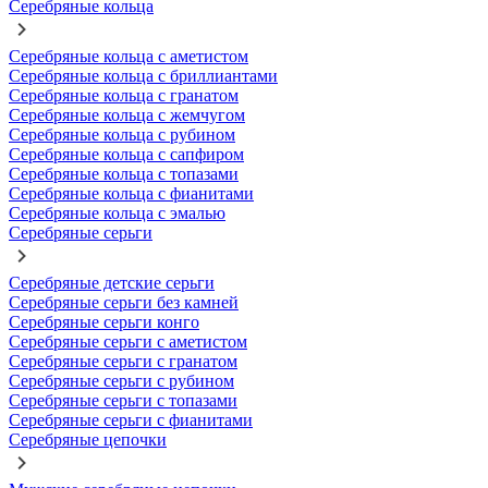
Серебряные кольца
Серебряные кольца с аметистом
Серебряные кольца с бриллиантами
Серебряные кольца с гранатом
Серебряные кольца с жемчугом
Серебряные кольца с рубином
Серебряные кольца с сапфиром
Серебряные кольца с топазами
Серебряные кольца с фианитами
Серебряные кольца с эмалью
Серебряные серьги
Серебряные детские серьги
Серебряные серьги без камней
Серебряные серьги конго
Серебряные серьги с аметистом
Серебряные серьги с гранатом
Серебряные серьги с рубином
Серебряные серьги с топазами
Серебряные серьги с фианитами
Серебряные цепочки