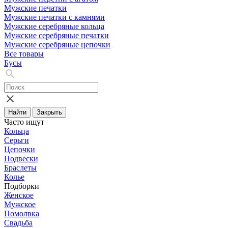
Мужские печатки
Мужские печатки с камнями
Мужские серебряные кольца
Мужские серебряные печатки
Мужские серебряные цепочки
Все товары
Бусы
Найти
Закрыть
Часто ищут
Кольца
Серьги
Цепочки
Подвески
Браслеты
Колье
Подборки
Женское
Мужское
Помолвка
Свадьба