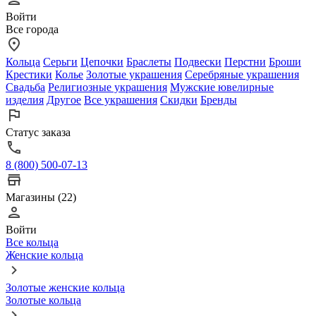
Войти
Все города
Кольца
Серьги
Цепочки
Браслеты
Подвески
Перстни
Броши
Крестики
Колье
Золотые украшения
Серебряные украшения
Свадьба
Религиозные украшения
Мужские ювелирные
изделия
Другое
Все украшения
Скидки
Бренды
Статус заказа
8 (800) 500-07-13
Магазины (22)
Войти
Все кольца
Женские кольца
Золотые женские кольца
Золотые кольца