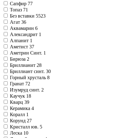
Сапфир
77
Топаз
71
Без вставки
5523
Агат
36
Аквамарин
6
Александрит
1
Алпанит
1
Аметист
37
Аметрин Синт.
1
Бирюза
2
Бриллианит
28
Бриллиант синт.
30
Горный хрусталь
8
Гранат
72
Изумруд синт.
2
Каучук
18
Кварц
39
Керамика
4
Коралл
1
Корунд
27
Кристалл юв.
5
Леска
10