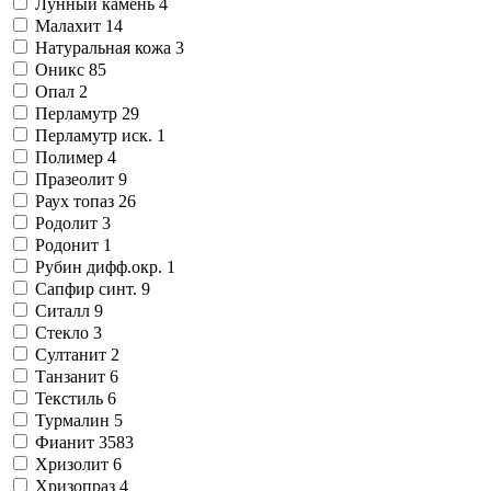
Лунный камень
4
Малахит
14
Натуральная кожа
3
Оникс
85
Опал
2
Перламутр
29
Перламутр иск.
1
Полимер
4
Празеолит
9
Раух топаз
26
Родолит
3
Родонит
1
Рубин дифф.окр.
1
Сапфир синт.
9
Ситалл
9
Стекло
3
Султанит
2
Танзанит
6
Текстиль
6
Турмалин
5
Фианит
3583
Хризолит
6
Хризопраз
4