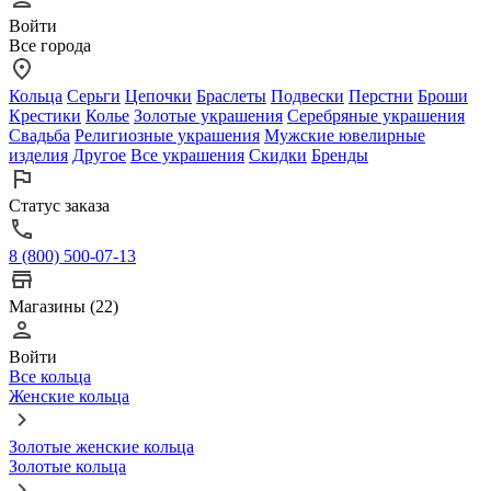
Войти
Все города
Кольца
Серьги
Цепочки
Браслеты
Подвески
Перстни
Броши
Крестики
Колье
Золотые украшения
Серебряные украшения
Свадьба
Религиозные украшения
Мужские ювелирные
изделия
Другое
Все украшения
Скидки
Бренды
Статус заказа
8 (800) 500-07-13
Магазины (22)
Войти
Все кольца
Женские кольца
Золотые женские кольца
Золотые кольца