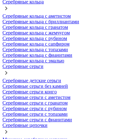
Серебряные кольца
Серебряные кольца с аметистом
Серебряные кольца с бриллиантами
Серебряные кольца с гранатом
Серебряные кольца с жемчугом
Серебряные кольца с рубином
Серебряные кольца с сапфиром
Серебряные кольца с топазами
Серебряные кольца с фианитами
Серебряные кольца с эмалью
Серебряные серьги
Серебряные детские серьги
Серебряные серьги без камней
Серебряные серьги конго
Серебряные серьги с аметистом
Серебряные серьги с гранатом
Серебряные серьги с рубином
Серебряные серьги с топазами
Серебряные серьги с фианитами
Серебряные цепочки