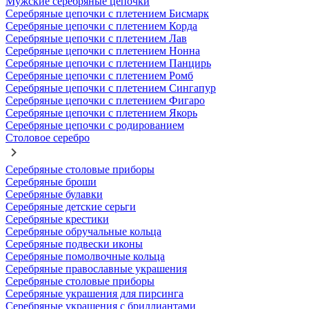
Мужские серебряные цепочки
Серебряные цепочки с плетением Бисмарк
Серебряные цепочки с плетением Корда
Серебряные цепочки с плетением Лав
Серебряные цепочки с плетением Нонна
Серебряные цепочки с плетением Панцирь
Серебряные цепочки с плетением Ромб
Серебряные цепочки с плетением Сингапур
Серебряные цепочки с плетением Фигаро
Серебряные цепочки с плетением Якорь
Серебряные цепочки с родированием
Столовое серебро
Серебряные столовые приборы
Серебряные броши
Серебряные булавки
Серебряные детские серьги
Серебряные крестики
Серебряные обручальные кольца
Серебряные подвески иконы
Серебряные помолвочные кольца
Серебряные православные украшения
Серебряные столовые приборы
Серебряные украшения для пирсинга
Серебряные украшения с бриллиантами