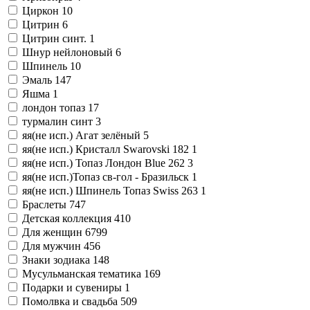
Циркон
10
Цитрин
6
Цитрин синт.
1
Шнур нейлоновый
6
Шпинель
10
Эмаль
147
Яшма
1
лондон топаз
17
турмалин синт
3
яя(не исп.) Агат зелёный
5
яя(не исп.) Кристалл Swarovski 182
1
яя(не исп.) Топаз Лондон Blue 262
3
яя(не исп.)Топаз св-гол - Бразильск
1
яя(не исп.) Шпинель Топаз Swiss 263
1
Браслеты
747
Детская коллекция
410
Для женщин
6799
Для мужчин
456
Знаки зодиака
148
Мусульманская тематика
169
Подарки и сувениры
1
Помолвка и свадьба
509