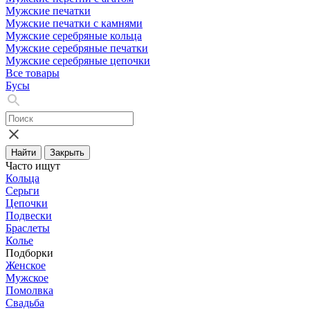
Мужские печатки
Мужские печатки с камнями
Мужские серебряные кольца
Мужские серебряные печатки
Мужские серебряные цепочки
Все товары
Бусы
Найти
Закрыть
Часто ищут
Кольца
Серьги
Цепочки
Подвески
Браслеты
Колье
Подборки
Женское
Мужское
Помолвка
Свадьба