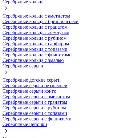
Серебряные кольца
Серебряные кольца с аметистом
Серебряные кольца с бриллиантами
Серебряные кольца с гранатом
Серебряные кольца с жемчугом
Серебряные кольца с рубином
Серебряные кольца с сапфиром
Серебряные кольца с топазами
Серебряные кольца с фианитами
Серебряные кольца с эмалью
Серебряные серьги
Серебряные детские серьги
Серебряные серьги без камней
Серебряные серьги конго
Серебряные серьги с аметистом
Серебряные серьги с гранатом
Серебряные серьги с рубином
Серебряные серьги с топазами
Серебряные серьги с фианитами
Серебряные цепочки