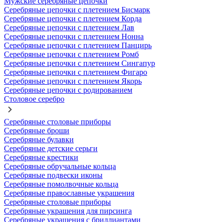
Мужские серебряные цепочки
Серебряные цепочки с плетением Бисмарк
Серебряные цепочки с плетением Корда
Серебряные цепочки с плетением Лав
Серебряные цепочки с плетением Нонна
Серебряные цепочки с плетением Панцирь
Серебряные цепочки с плетением Ромб
Серебряные цепочки с плетением Сингапур
Серебряные цепочки с плетением Фигаро
Серебряные цепочки с плетением Якорь
Серебряные цепочки с родированием
Столовое серебро
Серебряные столовые приборы
Серебряные броши
Серебряные булавки
Серебряные детские серьги
Серебряные крестики
Серебряные обручальные кольца
Серебряные подвески иконы
Серебряные помолвочные кольца
Серебряные православные украшения
Серебряные столовые приборы
Серебряные украшения для пирсинга
Серебряные украшения с бриллиантами