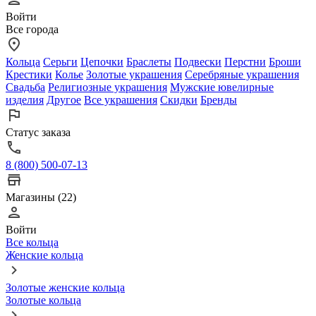
Войти
Все города
Кольца
Серьги
Цепочки
Браслеты
Подвески
Перстни
Броши
Крестики
Колье
Золотые украшения
Серебряные украшения
Свадьба
Религиозные украшения
Мужские ювелирные
изделия
Другое
Все украшения
Скидки
Бренды
Статус заказа
8 (800) 500-07-13
Магазины (22)
Войти
Все кольца
Женские кольца
Золотые женские кольца
Золотые кольца