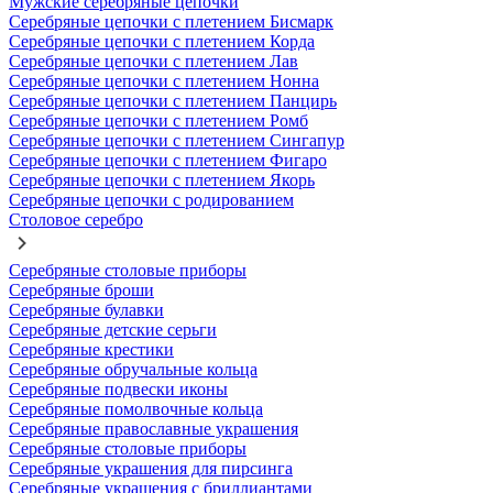
Мужские серебряные цепочки
Серебряные цепочки с плетением Бисмарк
Серебряные цепочки с плетением Корда
Серебряные цепочки с плетением Лав
Серебряные цепочки с плетением Нонна
Серебряные цепочки с плетением Панцирь
Серебряные цепочки с плетением Ромб
Серебряные цепочки с плетением Сингапур
Серебряные цепочки с плетением Фигаро
Серебряные цепочки с плетением Якорь
Серебряные цепочки с родированием
Столовое серебро
Серебряные столовые приборы
Серебряные броши
Серебряные булавки
Серебряные детские серьги
Серебряные крестики
Серебряные обручальные кольца
Серебряные подвески иконы
Серебряные помолвочные кольца
Серебряные православные украшения
Серебряные столовые приборы
Серебряные украшения для пирсинга
Серебряные украшения с бриллиантами