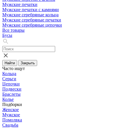
Мужские печатки
Мужские печатки с камнями
Мужские серебряные кольца
Мужские серебряные печатки
Мужские серебряные цепочки
Все товары
Бусы
Найти
Закрыть
Часто ищут
Кольца
Серьги
Цепочки
Подвески
Браслеты
Колье
Подборки
Женское
Мужское
Помолвка
Свадьба