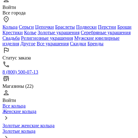
Войти
Все города
Кольца
Серьги
Цепочки
Браслеты
Подвески
Перстни
Броши
Крестики
Колье
Золотые украшения
Серебряные украшения
Свадьба
Религиозные украшения
Мужские ювелирные
изделия
Другое
Все украшения
Скидки
Бренды
Статус заказа
8 (800) 500-07-13
Магазины (22)
Войти
Все кольца
Женские кольца
Золотые женские кольца
Золотые кольца