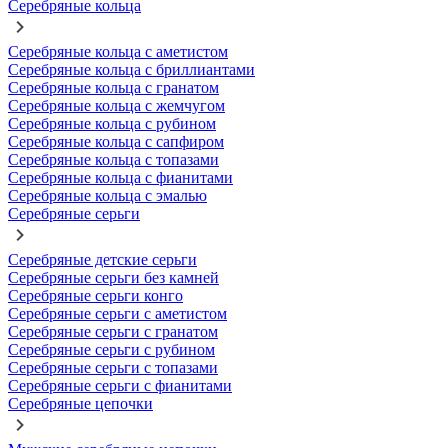
Серебряные кольца
Серебряные кольца с аметистом
Серебряные кольца с бриллиантами
Серебряные кольца с гранатом
Серебряные кольца с жемчугом
Серебряные кольца с рубином
Серебряные кольца с сапфиром
Серебряные кольца с топазами
Серебряные кольца с фианитами
Серебряные кольца с эмалью
Серебряные серьги
Серебряные детские серьги
Серебряные серьги без камней
Серебряные серьги конго
Серебряные серьги с аметистом
Серебряные серьги с гранатом
Серебряные серьги с рубином
Серебряные серьги с топазами
Серебряные серьги с фианитами
Серебряные цепочки