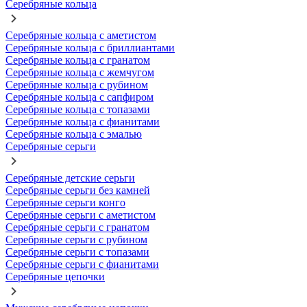
Серебряные кольца
Серебряные кольца с аметистом
Серебряные кольца с бриллиантами
Серебряные кольца с гранатом
Серебряные кольца с жемчугом
Серебряные кольца с рубином
Серебряные кольца с сапфиром
Серебряные кольца с топазами
Серебряные кольца с фианитами
Серебряные кольца с эмалью
Серебряные серьги
Серебряные детские серьги
Серебряные серьги без камней
Серебряные серьги конго
Серебряные серьги с аметистом
Серебряные серьги с гранатом
Серебряные серьги с рубином
Серебряные серьги с топазами
Серебряные серьги с фианитами
Серебряные цепочки