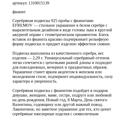
артикул: 1310015139
фианит
Серебряная подвеска 925 пробы с фианитами
EFREMOV — стильное украшение в белом серебре с
выразительным дизайном в виде головы льва в круглой
ажурной оправе с геометрическим орнаментом. Блеск
вставок из фианита красиво подчеркивает рельефную
форму подвески и придает изделию эффектное сияние.
Подвеска выполнена из качественного серебра, вес
изделия — 2,29 г. Универсальный серебряный оттенок
легко сочетается с цепочками разной длины и подходит
для повседневных, вечерних и праздничных образов.
Украшение станет ярким акцентом в женском или
молодежном стиле, подчеркнет индивидуальность, силу
характера и уверенность.
Серебряная подвеска с фианитом подойдет в подарок
девушке, женщине, маме, сестре, подруге или любимой
на день рождения, Новый год, 8 Марта, День святого
Валентина, годовщину или другой важный повод.
Лаконичное, но заметное украшение для тех, кто ценит
серебряные ювелирные изделия с символичным