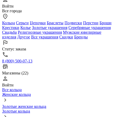
Войти
Все города
Кольца
Серьги
Цепочки
Браслеты
Подвески
Перстни
Броши
Крестики
Колье
Золотые украшения
Серебряные украшения
Свадьба
Религиозные украшения
Мужские ювелирные
изделия
Другое
Все украшения
Скидки
Бренды
Статус заказа
8 (800) 500-07-13
Магазины (22)
Войти
Все кольца
Женские кольца
Золотые женские кольца
Золотые кольца