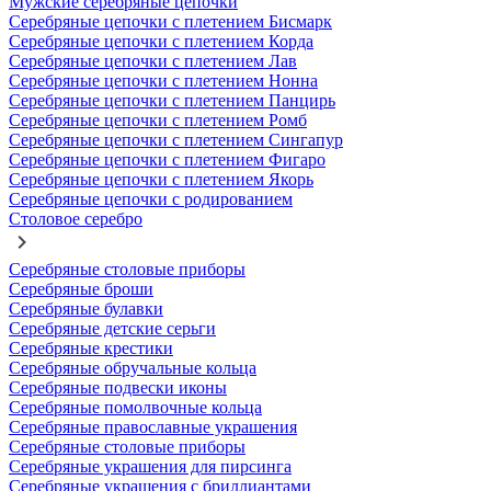
Мужские серебряные цепочки
Серебряные цепочки с плетением Бисмарк
Серебряные цепочки с плетением Корда
Серебряные цепочки с плетением Лав
Серебряные цепочки с плетением Нонна
Серебряные цепочки с плетением Панцирь
Серебряные цепочки с плетением Ромб
Серебряные цепочки с плетением Сингапур
Серебряные цепочки с плетением Фигаро
Серебряные цепочки с плетением Якорь
Серебряные цепочки с родированием
Столовое серебро
Серебряные столовые приборы
Серебряные броши
Серебряные булавки
Серебряные детские серьги
Серебряные крестики
Серебряные обручальные кольца
Серебряные подвески иконы
Серебряные помолвочные кольца
Серебряные православные украшения
Серебряные столовые приборы
Серебряные украшения для пирсинга
Серебряные украшения с бриллиантами