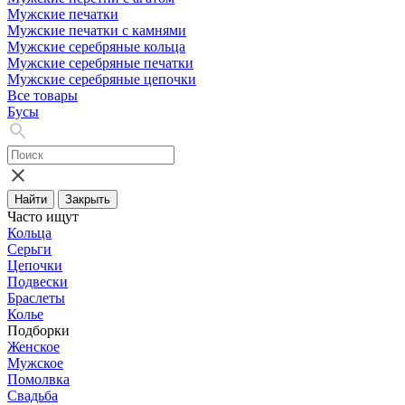
Мужские печатки
Мужские печатки с камнями
Мужские серебряные кольца
Мужские серебряные печатки
Мужские серебряные цепочки
Все товары
Бусы
Найти
Закрыть
Часто ищут
Кольца
Серьги
Цепочки
Подвески
Браслеты
Колье
Подборки
Женское
Мужское
Помолвка
Свадьба