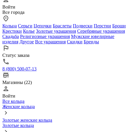
Войти
Все города
Кольца
Серьги
Цепочки
Браслеты
Подвески
Перстни
Броши
Крестики
Колье
Золотые украшения
Серебряные украшения
Свадьба
Религиозные украшения
Мужские ювелирные
изделия
Другое
Все украшения
Скидки
Бренды
Статус заказа
8 (800) 500-07-13
Магазины (22)
Войти
Все кольца
Женские кольца
Золотые женские кольца
Золотые кольца