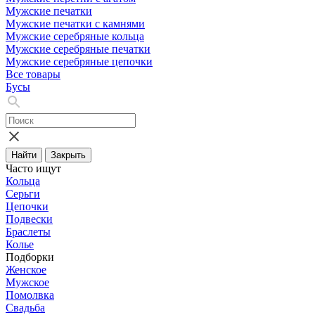
Мужские печатки
Мужские печатки с камнями
Мужские серебряные кольца
Мужские серебряные печатки
Мужские серебряные цепочки
Все товары
Бусы
Найти
Закрыть
Часто ищут
Кольца
Серьги
Цепочки
Подвески
Браслеты
Колье
Подборки
Женское
Мужское
Помолвка
Свадьба