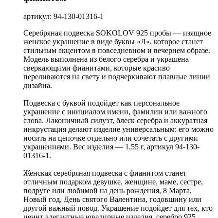
артикул: 94-130-01316-1
Серебряная подвеска SOKOLOV 925 пробы — изящное
женское украшение в виде буквы «Л», которое станет
стильным акцентом в повседневном и вечернем образе.
Модель выполнена из белого серебра и украшена
сверкающими фианитами, которые красиво
переливаются на свету и подчеркивают плавные линии
дизайна.
Подвеска с буквой подойдет как персональное
украшение с инициалом имени, фамилии или важного
слова. Лаконичный силуэт, блеск серебра и аккуратная
инкрустация делают изделие универсальным: его можно
носить на цепочке отдельно или сочетать с другими
украшениями. Вес изделия — 1,55 г, артикул 94-130-
01316-1.
Женская серебряная подвеска с фианитом станет
отличным подарком девушке, женщине, маме, сестре,
подруге или любимой на день рождения, 8 Марта,
Новый год, День святого Валентина, годовщину или
другой важный повод. Украшение подойдет для тех, кто
ценит элегантные ювелирные изделия, серебро 925