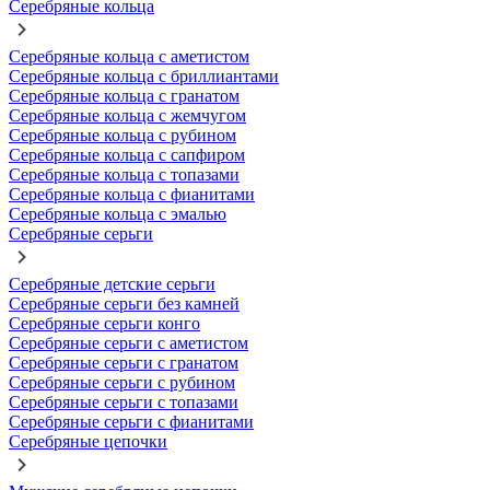
Серебряные кольца
Серебряные кольца с аметистом
Серебряные кольца с бриллиантами
Серебряные кольца с гранатом
Серебряные кольца с жемчугом
Серебряные кольца с рубином
Серебряные кольца с сапфиром
Серебряные кольца с топазами
Серебряные кольца с фианитами
Серебряные кольца с эмалью
Серебряные серьги
Серебряные детские серьги
Серебряные серьги без камней
Серебряные серьги конго
Серебряные серьги с аметистом
Серебряные серьги с гранатом
Серебряные серьги с рубином
Серебряные серьги с топазами
Серебряные серьги с фианитами
Серебряные цепочки