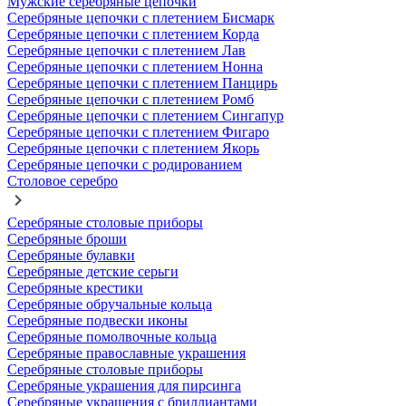
Мужские серебряные цепочки
Серебряные цепочки с плетением Бисмарк
Серебряные цепочки с плетением Корда
Серебряные цепочки с плетением Лав
Серебряные цепочки с плетением Нонна
Серебряные цепочки с плетением Панцирь
Серебряные цепочки с плетением Ромб
Серебряные цепочки с плетением Сингапур
Серебряные цепочки с плетением Фигаро
Серебряные цепочки с плетением Якорь
Серебряные цепочки с родированием
Столовое серебро
Серебряные столовые приборы
Серебряные броши
Серебряные булавки
Серебряные детские серьги
Серебряные крестики
Серебряные обручальные кольца
Серебряные подвески иконы
Серебряные помолвочные кольца
Серебряные православные украшения
Серебряные столовые приборы
Серебряные украшения для пирсинга
Серебряные украшения с бриллиантами