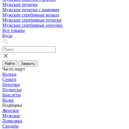
Мужские печатки
Мужские печатки с камнями
Мужские серебряные кольца
Мужские серебряные печатки
Мужские серебряные цепочки
Все товары
Бусы
Найти
Закрыть
Часто ищут
Кольца
Серьги
Цепочки
Подвески
Браслеты
Колье
Подборки
Женское
Мужское
Помолвка
Свадьба