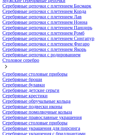
Мужские серебряные цепочки
Серебряные цепочки с плетением Бисмарк
Серебряные цепочки с плетением Корда
Серебряные цепочки с плетением Лав
Серебряные цепочки с плетением Нонна
Серебряные цепочки с плетением Панцирь
Серебряные цепочки с плетением Ромб
Серебряные цепочки с плетением Сингапур
Серебряные цепочки с плетением Фигаро
Серебряные цепочки с плетением Якорь
Серебряные цепочки с родированием
Столовое серебро
Серебряные столовые приборы
Серебряные броши
Серебряные булавки
Серебряные детские серьги
Серебряные крестики
Серебряные обручальные кольца
Серебряные подвески иконы
Серебряные помолвочные кольца
Серебряные православные украшения
Серебряные столовые приборы
Серебряные украшения для пирсинга
Серебряные украшения с бриллиантами