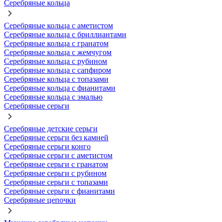
Серебряные кольца
Серебряные кольца с аметистом
Серебряные кольца с бриллиантами
Серебряные кольца с гранатом
Серебряные кольца с жемчугом
Серебряные кольца с рубином
Серебряные кольца с сапфиром
Серебряные кольца с топазами
Серебряные кольца с фианитами
Серебряные кольца с эмалью
Серебряные серьги
Серебряные детские серьги
Серебряные серьги без камней
Серебряные серьги конго
Серебряные серьги с аметистом
Серебряные серьги с гранатом
Серебряные серьги с рубином
Серебряные серьги с топазами
Серебряные серьги с фианитами
Серебряные цепочки