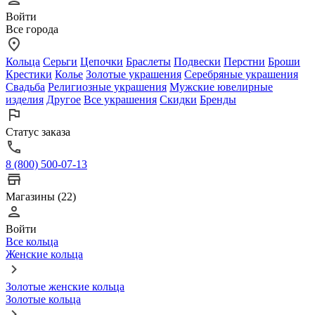
Войти
Все города
Кольца
Серьги
Цепочки
Браслеты
Подвески
Перстни
Броши
Крестики
Колье
Золотые украшения
Серебряные украшения
Свадьба
Религиозные украшения
Мужские ювелирные
изделия
Другое
Все украшения
Скидки
Бренды
Статус заказа
8 (800) 500-07-13
Магазины (22)
Войти
Все кольца
Женские кольца
Золотые женские кольца
Золотые кольца