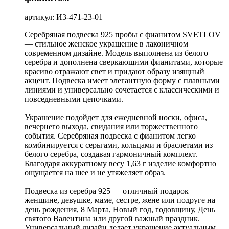
артикул: И3-471-23-01
Серебряная подвеска 925 пробы с фианитом SVETLOV
— стильное женское украшение в лаконичном
современном дизайне. Модель выполнена из белого
серебра и дополнена сверкающими фианитами, которые
красиво отражают свет и придают образу изящный
акцент. Подвеска имеет элегантную форму с плавными
линиями и универсально сочетается с классическими и
повседневными цепочками.
Украшение подойдет для ежедневной носки, офиса,
вечернего выхода, свидания или торжественного
события. Серебряная подвеска с фианитом легко
комбинируется с серьгами, кольцами и браслетами из
белого серебра, создавая гармоничный комплект.
Благодаря аккуратному весу 1,63 г изделие комфортно
ощущается на шее и не утяжеляет образ.
Подвеска из серебра 925 — отличный подарок
женщине, девушке, маме, сестре, жене или подруге на
день рождения, 8 Марта, Новый год, годовщину, День
святого Валентина или другой важный праздник.
Универсальный дизайн делает украшение актуальным