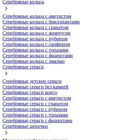
Серебряные кольца
Серебряные кольца с аметистом
Серебряные кольца с бриллиантами
Серебряные кольца с гранатом
Серебряные кольца с жемчугом
Серебряные кольца с рубином
Серебряные кольца с сапфиром
Серебряные кольца с топазами
Серебряные кольца с фианитами
Серебряные кольца с эмалью
Серебряные серьги
Серебряные детские серьги
Серебряные серьги без камней
Серебряные серьги конго
Серебряные серьги с аметистом
Серебряные серьги с гранатом
Серебряные серьги с рубином
Серебряные серьги с топазами
Серебряные серьги с фианитами
Серебряные цепочки