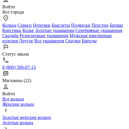
Войти
Все города
Кольца
Серьги
Цепочки
Браслеты
Подвески
Перстни
Броши
Крестики
Колье
Золотые украшения
Серебряные украшения
Свадьба
Религиозные украшения
Мужские ювелирные
изделия
Другое
Все украшения
Скидки
Бренды
Статус заказа
8 (800) 500-07-13
Магазины (22)
Войти
Все кольца
Женские кольца
Золотые женские кольца
Золотые кольца