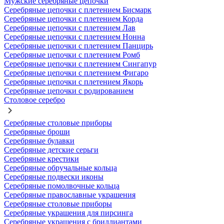
Мужские серебряные цепочки
Серебряные цепочки с плетением Бисмарк
Серебряные цепочки с плетением Корда
Серебряные цепочки с плетением Лав
Серебряные цепочки с плетением Нонна
Серебряные цепочки с плетением Панцирь
Серебряные цепочки с плетением Ромб
Серебряные цепочки с плетением Сингапур
Серебряные цепочки с плетением Фигаро
Серебряные цепочки с плетением Якорь
Серебряные цепочки с родированием
Столовое серебро
Серебряные столовые приборы
Серебряные броши
Серебряные булавки
Серебряные детские серьги
Серебряные крестики
Серебряные обручальные кольца
Серебряные подвески иконы
Серебряные помолвочные кольца
Серебряные православные украшения
Серебряные столовые приборы
Серебряные украшения для пирсинга
Серебряные украшения с бриллиантами