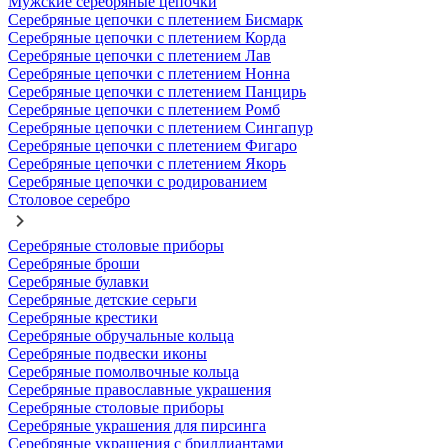
Мужские серебряные цепочки
Серебряные цепочки с плетением Бисмарк
Серебряные цепочки с плетением Корда
Серебряные цепочки с плетением Лав
Серебряные цепочки с плетением Нонна
Серебряные цепочки с плетением Панцирь
Серебряные цепочки с плетением Ромб
Серебряные цепочки с плетением Сингапур
Серебряные цепочки с плетением Фигаро
Серебряные цепочки с плетением Якорь
Серебряные цепочки с родированием
Столовое серебро
Серебряные столовые приборы
Серебряные броши
Серебряные булавки
Серебряные детские серьги
Серебряные крестики
Серебряные обручальные кольца
Серебряные подвески иконы
Серебряные помолвочные кольца
Серебряные православные украшения
Серебряные столовые приборы
Серебряные украшения для пирсинга
Серебряные украшения с бриллиантами