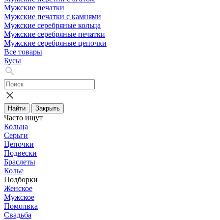
Мужские печатки
Мужские печатки с камнями
Мужские серебряные кольца
Мужские серебряные печатки
Мужские серебряные цепочки
Все товары
Бусы
Найти
Закрыть
Часто ищут
Кольца
Серьги
Цепочки
Подвески
Браслеты
Колье
Подборки
Женское
Мужское
Помолвка
Свадьба