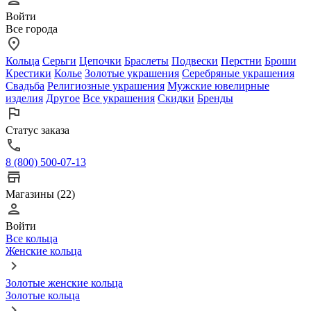
Войти
Все города
Кольца
Серьги
Цепочки
Браслеты
Подвески
Перстни
Броши
Крестики
Колье
Золотые украшения
Серебряные украшения
Свадьба
Религиозные украшения
Мужские ювелирные
изделия
Другое
Все украшения
Скидки
Бренды
Статус заказа
8 (800) 500-07-13
Магазины (22)
Войти
Все кольца
Женские кольца
Золотые женские кольца
Золотые кольца