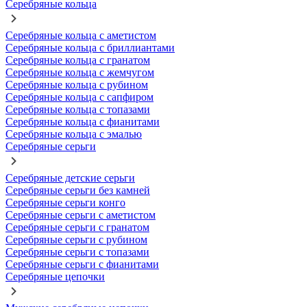
Серебряные кольца
Серебряные кольца с аметистом
Серебряные кольца с бриллиантами
Серебряные кольца с гранатом
Серебряные кольца с жемчугом
Серебряные кольца с рубином
Серебряные кольца с сапфиром
Серебряные кольца с топазами
Серебряные кольца с фианитами
Серебряные кольца с эмалью
Серебряные серьги
Серебряные детские серьги
Серебряные серьги без камней
Серебряные серьги конго
Серебряные серьги с аметистом
Серебряные серьги с гранатом
Серебряные серьги с рубином
Серебряные серьги с топазами
Серебряные серьги с фианитами
Серебряные цепочки