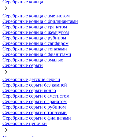
Серебряные кольца
Серебряные кольца с аметистом
Серебряные кольца с бриллиантами
Серебряные кольца с гранатом
Серебряные кольца с жемчугом
Серебряные кольца с рубином
Серебряные кольца с сапфиром
Серебряные кольца с топазами
Серебряные кольца с фианитами
Серебряные кольца с эмалью
Серебряные серьги
Серебряные детские серьги
Серебряные серьги без камней
Серебряные серьги конго
Серебряные серьги с аметистом
Серебряные серьги с гранатом
Серебряные серьги с рубином
Серебряные серьги с топазами
Серебряные серьги с фианитами
Серебряные цепочки