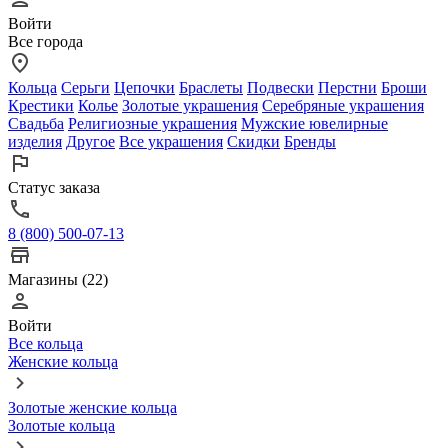
Войти
Все города
Кольца
Серьги
Цепочки
Браслеты
Подвески
Перстни
Броши
Крестики
Колье
Золотые украшения
Серебряные украшения
Свадьба
Религиозные украшения
Мужские ювелирные
изделия
Другое
Все украшения
Скидки
Бренды
Статус заказа
8 (800) 500-07-13
Магазины (22)
Войти
Все кольца
Женские кольца
Золотые женские кольца
Золотые кольца