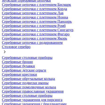
Мужские серебряные цепочки
Серебряные цепочки с плетением Бисмарк
Серебряные цепочки с плетением Корда
Серебряные цепочки с плетением Лав
Серебряные цепочки с плетением Нонна
Серебряные цепочки с плетением Панцирь
Серебряные цепочки с плетением Ромб
Серебряные цепочки с плетением Сингапур
Серебряные цепочки с плетением Фигаро
Серебряные цепочки с плетением Якорь
Серебряные цепочки с родированием
Столовое серебро
Серебряные столовые приборы
Серебряные броши
Серебряные булавки
Серебряные детские серьги
Серебряные крестики
Серебряные обручальные кольца
Серебряные подвески иконы
Серебряные помолвочные кольца
Серебряные православные украшения
Серебряные столовые приборы
Серебряные украшения для пирсинга
Серебряные украшения с бриллиантами