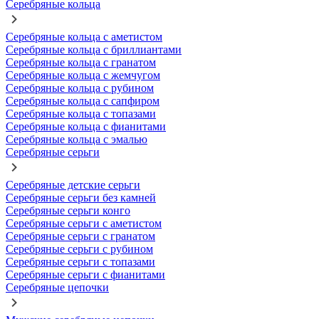
Серебряные кольца
Серебряные кольца с аметистом
Серебряные кольца с бриллиантами
Серебряные кольца с гранатом
Серебряные кольца с жемчугом
Серебряные кольца с рубином
Серебряные кольца с сапфиром
Серебряные кольца с топазами
Серебряные кольца с фианитами
Серебряные кольца с эмалью
Серебряные серьги
Серебряные детские серьги
Серебряные серьги без камней
Серебряные серьги конго
Серебряные серьги с аметистом
Серебряные серьги с гранатом
Серебряные серьги с рубином
Серебряные серьги с топазами
Серебряные серьги с фианитами
Серебряные цепочки