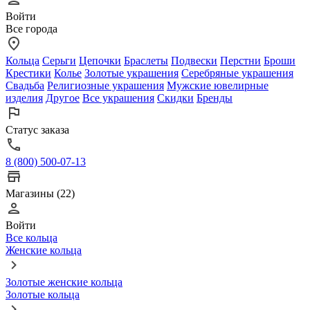
Войти
Все города
Кольца
Серьги
Цепочки
Браслеты
Подвески
Перстни
Броши
Крестики
Колье
Золотые украшения
Серебряные украшения
Свадьба
Религиозные украшения
Мужские ювелирные
изделия
Другое
Все украшения
Скидки
Бренды
Статус заказа
8 (800) 500-07-13
Магазины (22)
Войти
Все кольца
Женские кольца
Золотые женские кольца
Золотые кольца