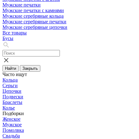
Мужские печатки
Мужские печатки с камнями
Мужские серебряные кольца
Мужские серебряные печатки
Мужские серебряные цепочки
Все товары
Бусы
Найти
Закрыть
Часто ищут
Кольца
Серьги
Цепочки
Подвески
Браслеты
Колье
Подборки
Женское
Мужское
Помолвка
Свадьба