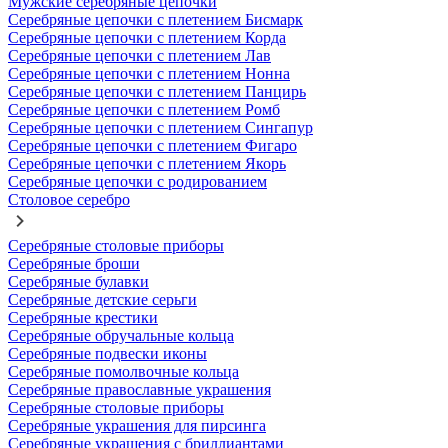
Мужские серебряные цепочки
Серебряные цепочки с плетением Бисмарк
Серебряные цепочки с плетением Корда
Серебряные цепочки с плетением Лав
Серебряные цепочки с плетением Нонна
Серебряные цепочки с плетением Панцирь
Серебряные цепочки с плетением Ромб
Серебряные цепочки с плетением Сингапур
Серебряные цепочки с плетением Фигаро
Серебряные цепочки с плетением Якорь
Серебряные цепочки с родированием
Столовое серебро
Серебряные столовые приборы
Серебряные броши
Серебряные булавки
Серебряные детские серьги
Серебряные крестики
Серебряные обручальные кольца
Серебряные подвески иконы
Серебряные помолвочные кольца
Серебряные православные украшения
Серебряные столовые приборы
Серебряные украшения для пирсинга
Серебряные украшения с бриллиантами