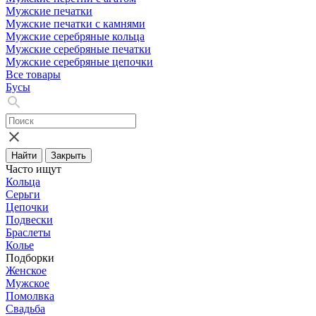
Мужские печатки
Мужские печатки с камнями
Мужские серебряные кольца
Мужские серебряные печатки
Мужские серебряные цепочки
Все товары
Бусы
Найти
Закрыть
Часто ищут
Кольца
Серьги
Цепочки
Подвески
Браслеты
Колье
Подборки
Женское
Мужское
Помолвка
Свадьба