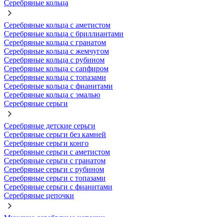
Серебряные кольца
Серебряные кольца с аметистом
Серебряные кольца с бриллиантами
Серебряные кольца с гранатом
Серебряные кольца с жемчугом
Серебряные кольца с рубином
Серебряные кольца с сапфиром
Серебряные кольца с топазами
Серебряные кольца с фианитами
Серебряные кольца с эмалью
Серебряные серьги
Серебряные детские серьги
Серебряные серьги без камней
Серебряные серьги конго
Серебряные серьги с аметистом
Серебряные серьги с гранатом
Серебряные серьги с рубином
Серебряные серьги с топазами
Серебряные серьги с фианитами
Серебряные цепочки