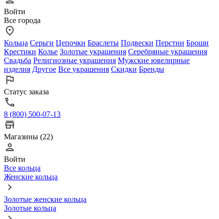
Войти
Все города
Кольца
Серьги
Цепочки
Браслеты
Подвески
Перстни
Броши
Крестики
Колье
Золотые украшения
Серебряные украшения
Свадьба
Религиозные украшения
Мужские ювелирные
изделия
Другое
Все украшения
Скидки
Бренды
Статус заказа
8 (800) 500-07-13
Магазины (22)
Войти
Все кольца
Женские кольца
Золотые женские кольца
Золотые кольца