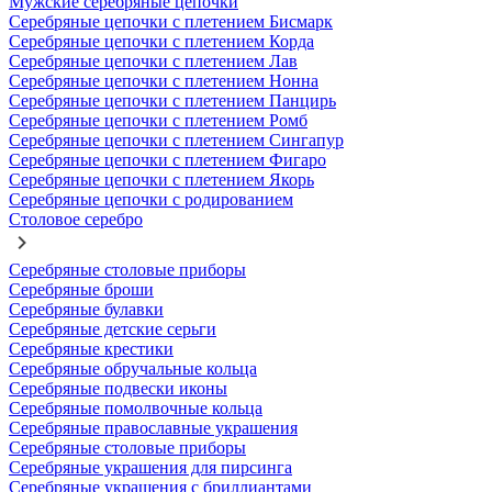
Мужские серебряные цепочки
Серебряные цепочки с плетением Бисмарк
Серебряные цепочки с плетением Корда
Серебряные цепочки с плетением Лав
Серебряные цепочки с плетением Нонна
Серебряные цепочки с плетением Панцирь
Серебряные цепочки с плетением Ромб
Серебряные цепочки с плетением Сингапур
Серебряные цепочки с плетением Фигаро
Серебряные цепочки с плетением Якорь
Серебряные цепочки с родированием
Столовое серебро
Серебряные столовые приборы
Серебряные броши
Серебряные булавки
Серебряные детские серьги
Серебряные крестики
Серебряные обручальные кольца
Серебряные подвески иконы
Серебряные помолвочные кольца
Серебряные православные украшения
Серебряные столовые приборы
Серебряные украшения для пирсинга
Серебряные украшения с бриллиантами