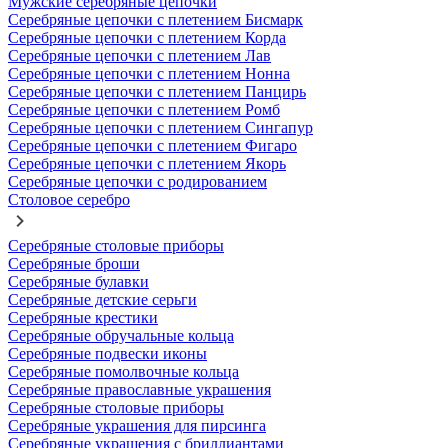
Мужские серебряные цепочки
Серебряные цепочки с плетением Бисмарк
Серебряные цепочки с плетением Корда
Серебряные цепочки с плетением Лав
Серебряные цепочки с плетением Нонна
Серебряные цепочки с плетением Панцирь
Серебряные цепочки с плетением Ромб
Серебряные цепочки с плетением Сингапур
Серебряные цепочки с плетением Фигаро
Серебряные цепочки с плетением Якорь
Серебряные цепочки с родированием
Столовое серебро
Серебряные столовые приборы
Серебряные броши
Серебряные булавки
Серебряные детские серьги
Серебряные крестики
Серебряные обручальные кольца
Серебряные подвески иконы
Серебряные помолвочные кольца
Серебряные православные украшения
Серебряные столовые приборы
Серебряные украшения для пирсинга
Серебряные украшения с бриллиантами