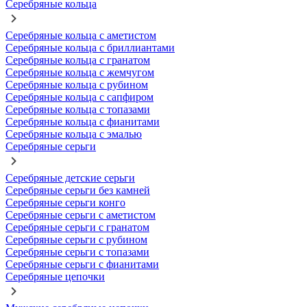
Серебряные кольца
Серебряные кольца с аметистом
Серебряные кольца с бриллиантами
Серебряные кольца с гранатом
Серебряные кольца с жемчугом
Серебряные кольца с рубином
Серебряные кольца с сапфиром
Серебряные кольца с топазами
Серебряные кольца с фианитами
Серебряные кольца с эмалью
Серебряные серьги
Серебряные детские серьги
Серебряные серьги без камней
Серебряные серьги конго
Серебряные серьги с аметистом
Серебряные серьги с гранатом
Серебряные серьги с рубином
Серебряные серьги с топазами
Серебряные серьги с фианитами
Серебряные цепочки