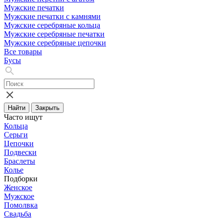
Мужские печатки
Мужские печатки с камнями
Мужские серебряные кольца
Мужские серебряные печатки
Мужские серебряные цепочки
Все товары
Бусы
Найти
Закрыть
Часто ищут
Кольца
Серьги
Цепочки
Подвески
Браслеты
Колье
Подборки
Женское
Мужское
Помолвка
Свадьба