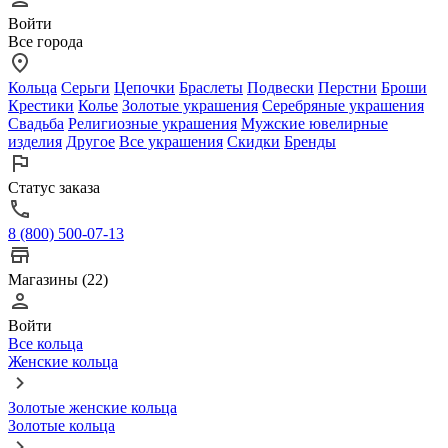
Войти
Все города
Кольца
Серьги
Цепочки
Браслеты
Подвески
Перстни
Броши
Крестики
Колье
Золотые украшения
Серебряные украшения
Свадьба
Религиозные украшения
Мужские ювелирные
изделия
Другое
Все украшения
Скидки
Бренды
Статус заказа
8 (800) 500-07-13
Магазины (22)
Войти
Все кольца
Женские кольца
Золотые женские кольца
Золотые кольца