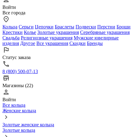
Войти
Все города
Кольца
Серьги
Цепочки
Браслеты
Подвески
Перстни
Броши
Крестики
Колье
Золотые украшения
Серебряные украшения
Свадьба
Религиозные украшения
Мужские ювелирные
изделия
Другое
Все украшения
Скидки
Бренды
Статус заказа
8 (800) 500-07-13
Магазины (22)
Войти
Все кольца
Женские кольца
Золотые женские кольца
Золотые кольца