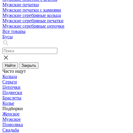
Мужские печатки
Мужские печатки с камнями
Мужские серебряные кольца
Мужские серебряные печатки
Мужские серебряные цепочки
Все товары
Бусы
Найти
Закрыть
Часто ищут
Кольца
Серьги
Цепочки
Подвески
Браслеты
Колье
Подборки
Женское
Мужское
Помолвка
Свадьба