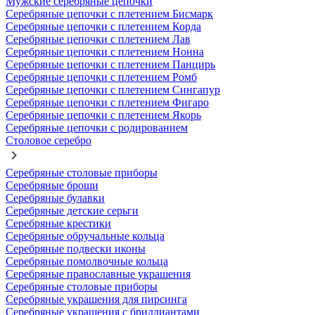
Мужские серебряные цепочки
Серебряные цепочки с плетением Бисмарк
Серебряные цепочки с плетением Корда
Серебряные цепочки с плетением Лав
Серебряные цепочки с плетением Нонна
Серебряные цепочки с плетением Панцирь
Серебряные цепочки с плетением Ромб
Серебряные цепочки с плетением Сингапур
Серебряные цепочки с плетением Фигаро
Серебряные цепочки с плетением Якорь
Серебряные цепочки с родированием
Столовое серебро
Серебряные столовые приборы
Серебряные броши
Серебряные булавки
Серебряные детские серьги
Серебряные крестики
Серебряные обручальные кольца
Серебряные подвески иконы
Серебряные помолвочные кольца
Серебряные православные украшения
Серебряные столовые приборы
Серебряные украшения для пирсинга
Серебряные украшения с бриллиантами