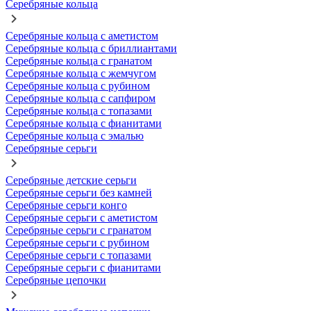
Серебряные кольца
Серебряные кольца с аметистом
Серебряные кольца с бриллиантами
Серебряные кольца с гранатом
Серебряные кольца с жемчугом
Серебряные кольца с рубином
Серебряные кольца с сапфиром
Серебряные кольца с топазами
Серебряные кольца с фианитами
Серебряные кольца с эмалью
Серебряные серьги
Серебряные детские серьги
Серебряные серьги без камней
Серебряные серьги конго
Серебряные серьги с аметистом
Серебряные серьги с гранатом
Серебряные серьги с рубином
Серебряные серьги с топазами
Серебряные серьги с фианитами
Серебряные цепочки