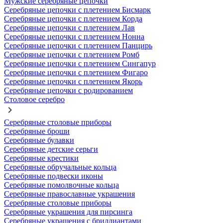
Мужские серебряные цепочки
Серебряные цепочки с плетением Бисмарк
Серебряные цепочки с плетением Корда
Серебряные цепочки с плетением Лав
Серебряные цепочки с плетением Нонна
Серебряные цепочки с плетением Панцирь
Серебряные цепочки с плетением Ромб
Серебряные цепочки с плетением Сингапур
Серебряные цепочки с плетением Фигаро
Серебряные цепочки с плетением Якорь
Серебряные цепочки с родированием
Столовое серебро
Серебряные столовые приборы
Серебряные броши
Серебряные булавки
Серебряные детские серьги
Серебряные крестики
Серебряные обручальные кольца
Серебряные подвески иконы
Серебряные помолвочные кольца
Серебряные православные украшения
Серебряные столовые приборы
Серебряные украшения для пирсинга
Серебряные украшения с бриллиантами