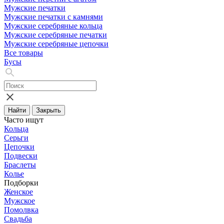
Мужские печатки
Мужские печатки с камнями
Мужские серебряные кольца
Мужские серебряные печатки
Мужские серебряные цепочки
Все товары
Бусы
Найти
Закрыть
Часто ищут
Кольца
Серьги
Цепочки
Подвески
Браслеты
Колье
Подборки
Женское
Мужское
Помолвка
Свадьба