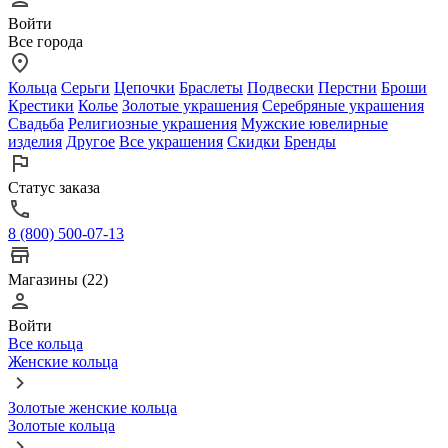
Войти
Все города
Кольца
Серьги
Цепочки
Браслеты
Подвески
Перстни
Броши
Крестики
Колье
Золотые украшения
Серебряные украшения
Свадьба
Религиозные украшения
Мужские ювелирные
изделия
Другое
Все украшения
Скидки
Бренды
Статус заказа
8 (800) 500-07-13
Магазины (22)
Войти
Все кольца
Женские кольца
Золотые женские кольца
Золотые кольца