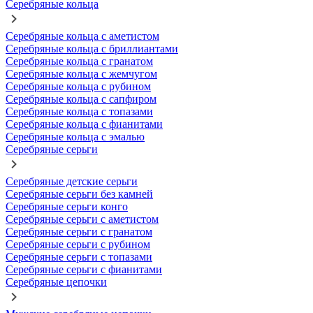
Серебряные кольца
Серебряные кольца с аметистом
Серебряные кольца с бриллиантами
Серебряные кольца с гранатом
Серебряные кольца с жемчугом
Серебряные кольца с рубином
Серебряные кольца с сапфиром
Серебряные кольца с топазами
Серебряные кольца с фианитами
Серебряные кольца с эмалью
Серебряные серьги
Серебряные детские серьги
Серебряные серьги без камней
Серебряные серьги конго
Серебряные серьги с аметистом
Серебряные серьги с гранатом
Серебряные серьги с рубином
Серебряные серьги с топазами
Серебряные серьги с фианитами
Серебряные цепочки