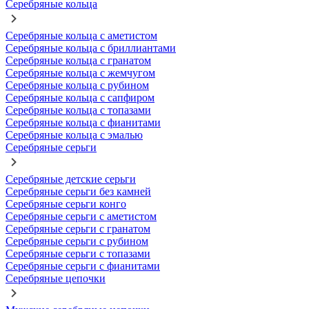
Серебряные кольца
Серебряные кольца с аметистом
Серебряные кольца с бриллиантами
Серебряные кольца с гранатом
Серебряные кольца с жемчугом
Серебряные кольца с рубином
Серебряные кольца с сапфиром
Серебряные кольца с топазами
Серебряные кольца с фианитами
Серебряные кольца с эмалью
Серебряные серьги
Серебряные детские серьги
Серебряные серьги без камней
Серебряные серьги конго
Серебряные серьги с аметистом
Серебряные серьги с гранатом
Серебряные серьги с рубином
Серебряные серьги с топазами
Серебряные серьги с фианитами
Серебряные цепочки