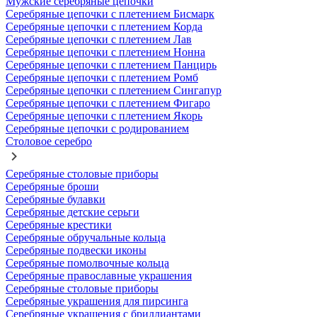
Мужские серебряные цепочки
Серебряные цепочки с плетением Бисмарк
Серебряные цепочки с плетением Корда
Серебряные цепочки с плетением Лав
Серебряные цепочки с плетением Нонна
Серебряные цепочки с плетением Панцирь
Серебряные цепочки с плетением Ромб
Серебряные цепочки с плетением Сингапур
Серебряные цепочки с плетением Фигаро
Серебряные цепочки с плетением Якорь
Серебряные цепочки с родированием
Столовое серебро
Серебряные столовые приборы
Серебряные броши
Серебряные булавки
Серебряные детские серьги
Серебряные крестики
Серебряные обручальные кольца
Серебряные подвески иконы
Серебряные помолвочные кольца
Серебряные православные украшения
Серебряные столовые приборы
Серебряные украшения для пирсинга
Серебряные украшения с бриллиантами