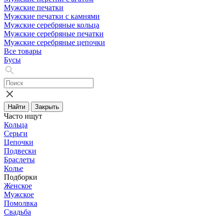
Мужские печатки
Мужские печатки с камнями
Мужские серебряные кольца
Мужские серебряные печатки
Мужские серебряные цепочки
Все товары
Бусы
Найти
Закрыть
Часто ищут
Кольца
Серьги
Цепочки
Подвески
Браслеты
Колье
Подборки
Женское
Мужское
Помолвка
Свадьба