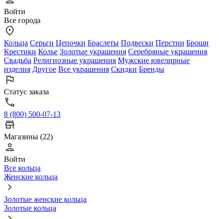
Войти
Все города
Кольца
Серьги
Цепочки
Браслеты
Подвески
Перстни
Броши
Крестики
Колье
Золотые украшения
Серебряные украшения
Свадьба
Религиозные украшения
Мужские ювелирные
изделия
Другое
Все украшения
Скидки
Бренды
Статус заказа
8 (800) 500-07-13
Магазины (22)
Войти
Все кольца
Женские кольца
Золотые женские кольца
Золотые кольца