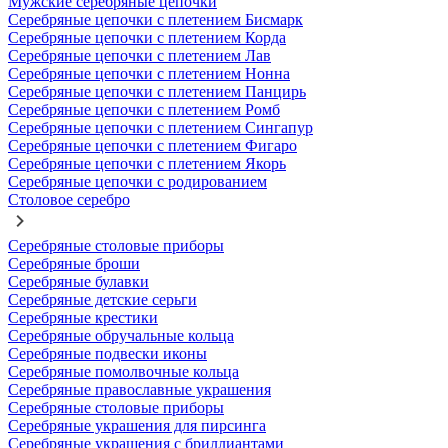
Мужские серебряные цепочки
Серебряные цепочки с плетением Бисмарк
Серебряные цепочки с плетением Корда
Серебряные цепочки с плетением Лав
Серебряные цепочки с плетением Нонна
Серебряные цепочки с плетением Панцирь
Серебряные цепочки с плетением Ромб
Серебряные цепочки с плетением Сингапур
Серебряные цепочки с плетением Фигаро
Серебряные цепочки с плетением Якорь
Серебряные цепочки с родированием
Столовое серебро
Серебряные столовые приборы
Серебряные броши
Серебряные булавки
Серебряные детские серьги
Серебряные крестики
Серебряные обручальные кольца
Серебряные подвески иконы
Серебряные помолвочные кольца
Серебряные православные украшения
Серебряные столовые приборы
Серебряные украшения для пирсинга
Серебряные украшения с бриллиантами