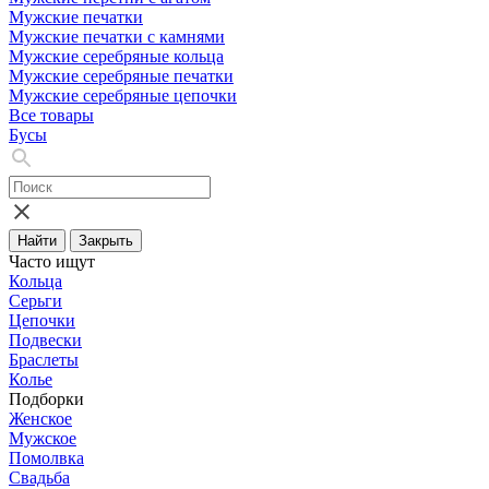
Мужские печатки
Мужские печатки с камнями
Мужские серебряные кольца
Мужские серебряные печатки
Мужские серебряные цепочки
Все товары
Бусы
Найти
Закрыть
Часто ищут
Кольца
Серьги
Цепочки
Подвески
Браслеты
Колье
Подборки
Женское
Мужское
Помолвка
Свадьба