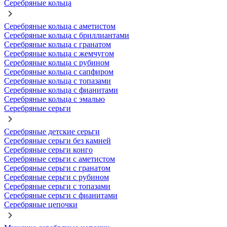
Серебряные кольца
Серебряные кольца с аметистом
Серебряные кольца с бриллиантами
Серебряные кольца с гранатом
Серебряные кольца с жемчугом
Серебряные кольца с рубином
Серебряные кольца с сапфиром
Серебряные кольца с топазами
Серебряные кольца с фианитами
Серебряные кольца с эмалью
Серебряные серьги
Серебряные детские серьги
Серебряные серьги без камней
Серебряные серьги конго
Серебряные серьги с аметистом
Серебряные серьги с гранатом
Серебряные серьги с рубином
Серебряные серьги с топазами
Серебряные серьги с фианитами
Серебряные цепочки