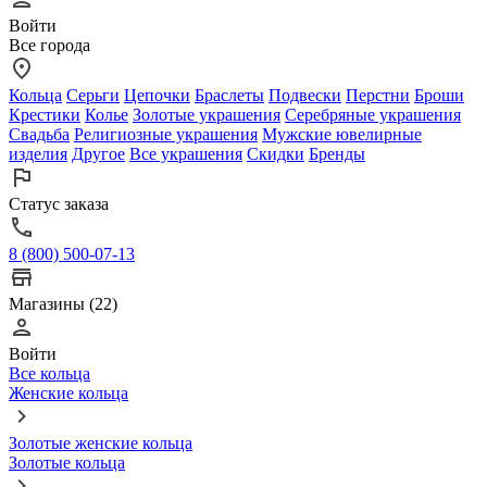
Войти
Все города
Кольца
Серьги
Цепочки
Браслеты
Подвески
Перстни
Броши
Крестики
Колье
Золотые украшения
Серебряные украшения
Свадьба
Религиозные украшения
Мужские ювелирные
изделия
Другое
Все украшения
Скидки
Бренды
Статус заказа
8 (800) 500-07-13
Магазины (22)
Войти
Все кольца
Женские кольца
Золотые женские кольца
Золотые кольца