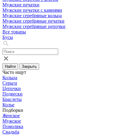
Мужские печатки
Мужские печатки с камнями
Мужские серебряные кольца
Мужские серебряные печатки
Мужские серебряные цепочки
Все товары
Бусы
Найти
Закрыть
Часто ищут
Кольца
Серьги
Цепочки
Подвески
Браслеты
Колье
Подборки
Женское
Мужское
Помолвка
Свадьба