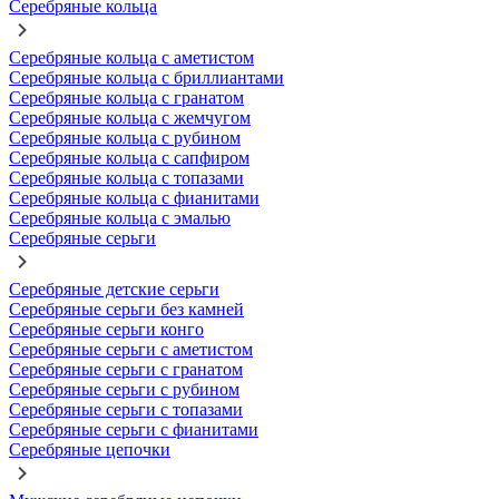
Серебряные кольца
Серебряные кольца с аметистом
Серебряные кольца с бриллиантами
Серебряные кольца с гранатом
Серебряные кольца с жемчугом
Серебряные кольца с рубином
Серебряные кольца с сапфиром
Серебряные кольца с топазами
Серебряные кольца с фианитами
Серебряные кольца с эмалью
Серебряные серьги
Серебряные детские серьги
Серебряные серьги без камней
Серебряные серьги конго
Серебряные серьги с аметистом
Серебряные серьги с гранатом
Серебряные серьги с рубином
Серебряные серьги с топазами
Серебряные серьги с фианитами
Серебряные цепочки