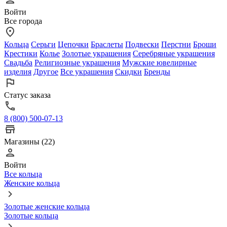
Войти
Все города
Кольца
Серьги
Цепочки
Браслеты
Подвески
Перстни
Броши
Крестики
Колье
Золотые украшения
Серебряные украшения
Свадьба
Религиозные украшения
Мужские ювелирные
изделия
Другое
Все украшения
Скидки
Бренды
Статус заказа
8 (800) 500-07-13
Магазины (22)
Войти
Все кольца
Женские кольца
Золотые женские кольца
Золотые кольца