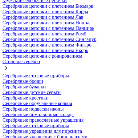
Мужские серебряные цепочки
Серебряные цепочки с плетением Бисмарк
Серебряные цепочки с плетением Корда
Серебряные цепочки с плетением Лав
Серебряные цепочки с плетением Нонна
Серебряные цепочки с плетением Панцирь
Серебряные цепочки с плетением Ромб
Серебряные цепочки с плетением Сингапур
Серебряные цепочки с плетением Фигаро
Серебряные цепочки с плетением Якорь
Серебряные цепочки с родированием
Столовое серебро
Серебряные столовые приборы
Серебряные броши
Серебряные булавки
Серебряные детские серьги
Серебряные крестики
Серебряные обручальные кольца
Серебряные подвески иконы
Серебряные помолвочные кольца
Серебряные православные украшения
Серебряные столовые приборы
Серебряные украшения для пирсинга
Серебряные украшения с бриллиантами