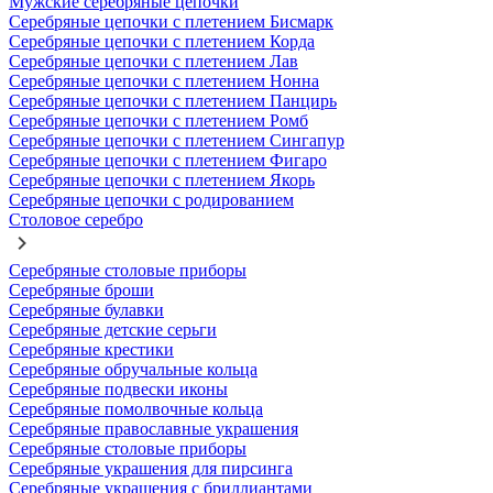
Мужские серебряные цепочки
Серебряные цепочки с плетением Бисмарк
Серебряные цепочки с плетением Корда
Серебряные цепочки с плетением Лав
Серебряные цепочки с плетением Нонна
Серебряные цепочки с плетением Панцирь
Серебряные цепочки с плетением Ромб
Серебряные цепочки с плетением Сингапур
Серебряные цепочки с плетением Фигаро
Серебряные цепочки с плетением Якорь
Серебряные цепочки с родированием
Столовое серебро
Серебряные столовые приборы
Серебряные броши
Серебряные булавки
Серебряные детские серьги
Серебряные крестики
Серебряные обручальные кольца
Серебряные подвески иконы
Серебряные помолвочные кольца
Серебряные православные украшения
Серебряные столовые приборы
Серебряные украшения для пирсинга
Серебряные украшения с бриллиантами