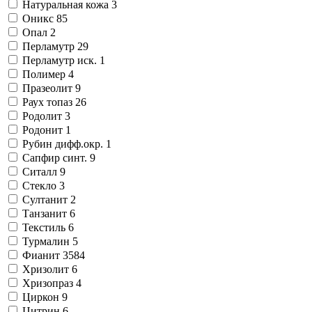
Натуральная кожа
3
Оникс
85
Опал
2
Перламутр
29
Перламутр иск.
1
Полимер
4
Празеолит
9
Раух топаз
26
Родолит
3
Родонит
1
Рубин дифф.окр.
1
Сапфир синт.
9
Ситалл
9
Стекло
3
Султанит
2
Танзанит
6
Текстиль
6
Турмалин
5
Фианит
3584
Хризолит
6
Хризопраз
4
Циркон
9
Цитрин
6