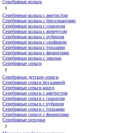
Серебряные кольца
Серебряные кольца с аметистом
Серебряные кольца с бриллиантами
Серебряные кольца с гранатом
Серебряные кольца с жемчугом
Серебряные кольца с рубином
Серебряные кольца с сапфиром
Серебряные кольца с топазами
Серебряные кольца с фианитами
Серебряные кольца с эмалью
Серебряные серьги
Серебряные детские серьги
Серебряные серьги без камней
Серебряные серьги конго
Серебряные серьги с аметистом
Серебряные серьги с гранатом
Серебряные серьги с рубином
Серебряные серьги с топазами
Серебряные серьги с фианитами
Серебряные цепочки