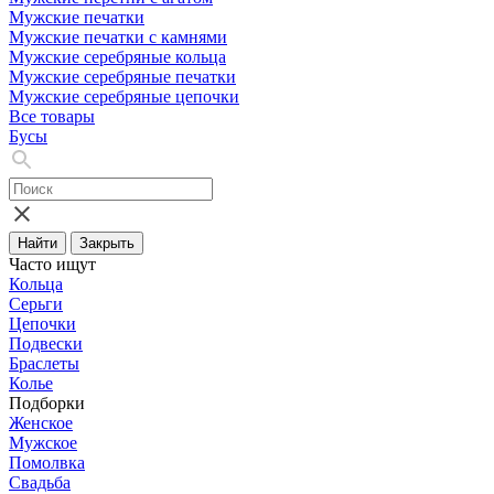
Мужские печатки
Мужские печатки с камнями
Мужские серебряные кольца
Мужские серебряные печатки
Мужские серебряные цепочки
Все товары
Бусы
Найти
Закрыть
Часто ищут
Кольца
Серьги
Цепочки
Подвески
Браслеты
Колье
Подборки
Женское
Мужское
Помолвка
Свадьба