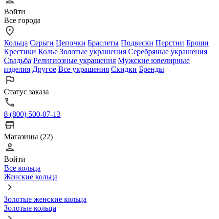
Войти
Все города
Кольца
Серьги
Цепочки
Браслеты
Подвески
Перстни
Броши
Крестики
Колье
Золотые украшения
Серебряные украшения
Свадьба
Религиозные украшения
Мужские ювелирные
изделия
Другое
Все украшения
Скидки
Бренды
Статус заказа
8 (800) 500-07-13
Магазины (22)
Войти
Все кольца
Женские кольца
Золотые женские кольца
Золотые кольца