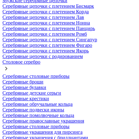
Мужские серебряные цепочки
Серебряные цепочки с плетением Бисмарк
Серебряные цепочки с плетением Корда
Серебряные цепочки с плетением Лав
Серебряные цепочки с плетением Нонна
Серебряные цепочки с плетением Панцирь
Серебряные цепочки с плетением Ромб
Серебряные цепочки с плетением Сингапур
Серебряные цепочки с плетением Фигаро
Серебряные цепочки с плетением Якорь
Серебряные цепочки с родированием
Столовое серебро
Серебряные столовые приборы
Серебряные броши
Серебряные булавки
Серебряные детские серьги
Серебряные крестики
Серебряные обручальные кольца
Серебряные подвески иконы
Серебряные помолвочные кольца
Серебряные православные украшения
Серебряные столовые приборы
Серебряные украшения для пирсинга
Серебряные украшения с бриллиантами