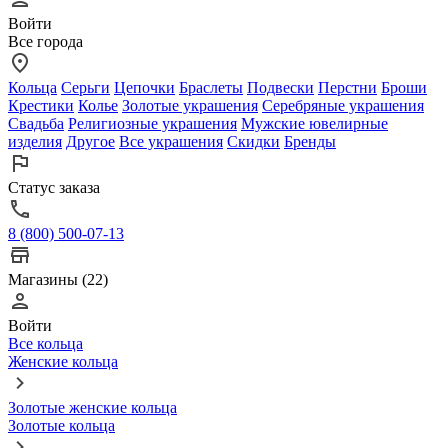
Войти
Все города
Кольца
Серьги
Цепочки
Браслеты
Подвески
Перстни
Броши
Крестики
Колье
Золотые украшения
Серебряные украшения
Свадьба
Религиозные украшения
Мужские ювелирные
изделия
Другое
Все украшения
Скидки
Бренды
Статус заказа
8 (800) 500-07-13
Магазины (22)
Войти
Все кольца
Женские кольца
Золотые женские кольца
Золотые кольца