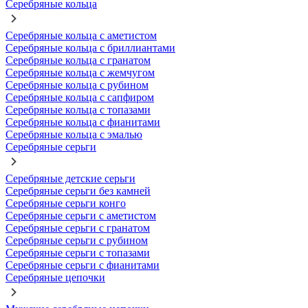
Серебряные кольца
Серебряные кольца с аметистом
Серебряные кольца с бриллиантами
Серебряные кольца с гранатом
Серебряные кольца с жемчугом
Серебряные кольца с рубином
Серебряные кольца с сапфиром
Серебряные кольца с топазами
Серебряные кольца с фианитами
Серебряные кольца с эмалью
Серебряные серьги
Серебряные детские серьги
Серебряные серьги без камней
Серебряные серьги конго
Серебряные серьги с аметистом
Серебряные серьги с гранатом
Серебряные серьги с рубином
Серебряные серьги с топазами
Серебряные серьги с фианитами
Серебряные цепочки