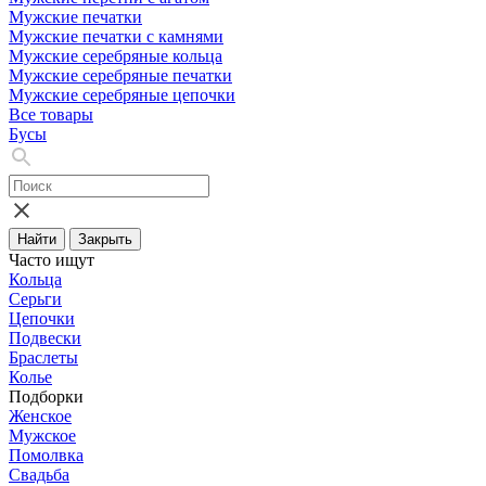
Мужские печатки
Мужские печатки с камнями
Мужские серебряные кольца
Мужские серебряные печатки
Мужские серебряные цепочки
Все товары
Бусы
Найти
Закрыть
Часто ищут
Кольца
Серьги
Цепочки
Подвески
Браслеты
Колье
Подборки
Женское
Мужское
Помолвка
Свадьба