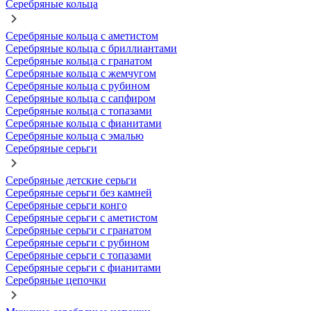
Серебряные кольца
Серебряные кольца с аметистом
Серебряные кольца с бриллиантами
Серебряные кольца с гранатом
Серебряные кольца с жемчугом
Серебряные кольца с рубином
Серебряные кольца с сапфиром
Серебряные кольца с топазами
Серебряные кольца с фианитами
Серебряные кольца с эмалью
Серебряные серьги
Серебряные детские серьги
Серебряные серьги без камней
Серебряные серьги конго
Серебряные серьги с аметистом
Серебряные серьги с гранатом
Серебряные серьги с рубином
Серебряные серьги с топазами
Серебряные серьги с фианитами
Серебряные цепочки