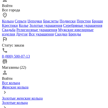
Войти
Все города
Кольца
Серьги
Цепочки
Браслеты
Подвески
Перстни
Броши
Крестики
Колье
Золотые украшения
Серебряные украшения
Свадьба
Религиозные украшения
Мужские ювелирные
изделия
Другое
Все украшения
Скидки
Бренды
Статус заказа
8 (800) 500-07-13
Магазины (22)
Войти
Все кольца
Женские кольца
Золотые женские кольца
Золотые кольца