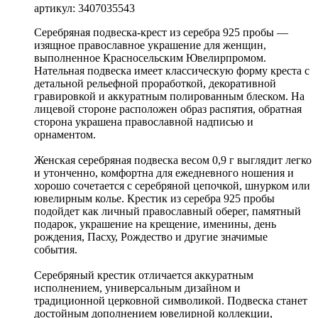
артикул: 3407035543
Серебряная подвеска-крест из серебра 925 пробы —
изящное православное украшение для женщин,
выполненное Красносельским Ювелирпромом.
Нательная подвеска имеет классическую форму креста с
детальной рельефной проработкой, декоративной
гравировкой и аккуратным полированным блеском. На
лицевой стороне расположен образ распятия, обратная
сторона украшена православной надписью и
орнаментом.
Женская серебряная подвеска весом 0,9 г выглядит легко
и утонченно, комфортна для ежедневного ношения и
хорошо сочетается с серебряной цепочкой, шнурком или
ювелирным колье. Крестик из серебра 925 пробы
подойдет как личный православный оберег, памятный
подарок, украшение на крещение, именины, день
рождения, Пасху, Рождество и другие значимые
события.
Серебряный крестик отличается аккуратным
исполнением, универсальным дизайном и
традиционной церковной символикой. Подвеска станет
достойным дополнением ювелирной коллекции,