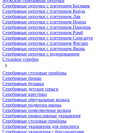
Мужские серебряные цепочки
Серебряные цепочки с плетением Бисмарк
Серебряные цепочки с плетением Корда
Серебряные цепочки с плетением Лав
Серебряные цепочки с плетением Нонна
Серебряные цепочки с плетением Панцирь
Серебряные цепочки с плетением Ромб
Серебряные цепочки с плетением Сингапур
Серебряные цепочки с плетением Фигаро
Серебряные цепочки с плетением Якорь
Серебряные цепочки с родированием
Столовое серебро
Серебряные столовые приборы
Серебряные броши
Серебряные булавки
Серебряные детские серьги
Серебряные крестики
Серебряные обручальные кольца
Серебряные подвески иконы
Серебряные помолвочные кольца
Серебряные православные украшения
Серебряные столовые приборы
Серебряные украшения для пирсинга
Серебряные украшения с бриллиантами