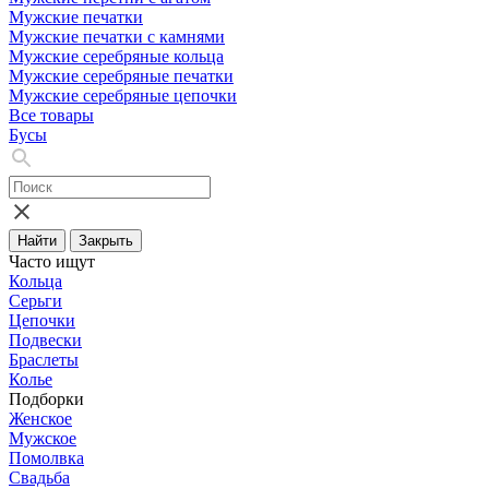
Мужские печатки
Мужские печатки с камнями
Мужские серебряные кольца
Мужские серебряные печатки
Мужские серебряные цепочки
Все товары
Бусы
Найти
Закрыть
Часто ищут
Кольца
Серьги
Цепочки
Подвески
Браслеты
Колье
Подборки
Женское
Мужское
Помолвка
Свадьба