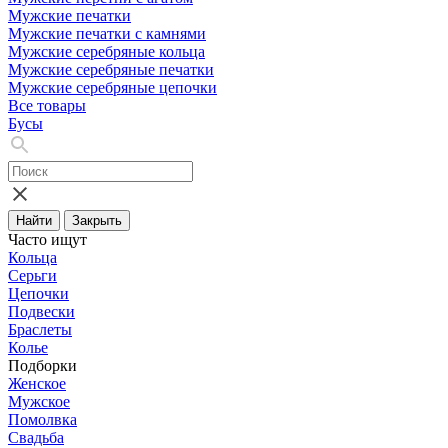
Мужские печатки
Мужские печатки с камнями
Мужские серебряные кольца
Мужские серебряные печатки
Мужские серебряные цепочки
Все товары
Бусы
Найти
Закрыть
Часто ищут
Кольца
Серьги
Цепочки
Подвески
Браслеты
Колье
Подборки
Женское
Мужское
Помолвка
Свадьба