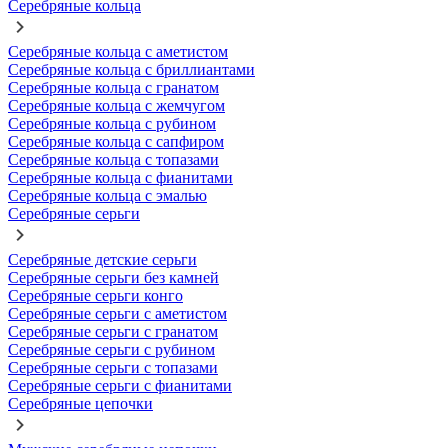
Серебряные кольца
Серебряные кольца с аметистом
Серебряные кольца с бриллиантами
Серебряные кольца с гранатом
Серебряные кольца с жемчугом
Серебряные кольца с рубином
Серебряные кольца с сапфиром
Серебряные кольца с топазами
Серебряные кольца с фианитами
Серебряные кольца с эмалью
Серебряные серьги
Серебряные детские серьги
Серебряные серьги без камней
Серебряные серьги конго
Серебряные серьги с аметистом
Серебряные серьги с гранатом
Серебряные серьги с рубином
Серебряные серьги с топазами
Серебряные серьги с фианитами
Серебряные цепочки