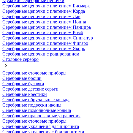
Мужские серебряные цепочки
Серебряные цепочки с плетением Бисмарк
Серебряные цепочки с плетением Корда
Серебряные цепочки с плетением Лав
Серебряные цепочки с плетением Нонна
Серебряные цепочки с плетением Панцирь
Серебряные цепочки с плетением Ромб
Серебряные цепочки с плетением Сингапур
Серебряные цепочки с плетением Фигаро
Серебряные цепочки с плетением Якорь
Серебряные цепочки с родированием
Столовое серебро
Серебряные столовые приборы
Серебряные броши
Серебряные булавки
Серебряные детские серьги
Серебряные крестики
Серебряные обручальные кольца
Серебряные подвески иконы
Серебряные помолвочные кольца
Серебряные православные украшения
Серебряные столовые приборы
Серебряные украшения для пирсинга
Серебряные украшения с бриллиантами