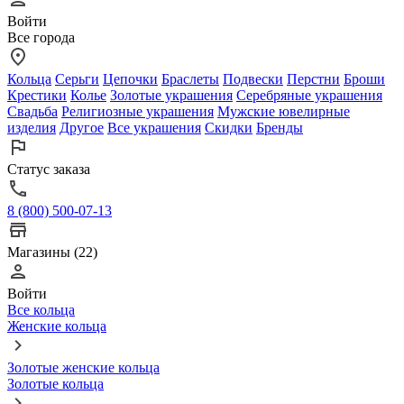
Войти
Все города
Кольца
Серьги
Цепочки
Браслеты
Подвески
Перстни
Броши
Крестики
Колье
Золотые украшения
Серебряные украшения
Свадьба
Религиозные украшения
Мужские ювелирные
изделия
Другое
Все украшения
Скидки
Бренды
Статус заказа
8 (800) 500-07-13
Магазины (22)
Войти
Все кольца
Женские кольца
Золотые женские кольца
Золотые кольца