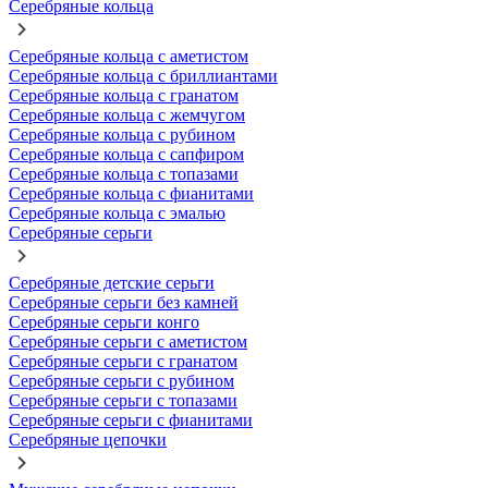
Серебряные кольца
Серебряные кольца с аметистом
Серебряные кольца с бриллиантами
Серебряные кольца с гранатом
Серебряные кольца с жемчугом
Серебряные кольца с рубином
Серебряные кольца с сапфиром
Серебряные кольца с топазами
Серебряные кольца с фианитами
Серебряные кольца с эмалью
Серебряные серьги
Серебряные детские серьги
Серебряные серьги без камней
Серебряные серьги конго
Серебряные серьги с аметистом
Серебряные серьги с гранатом
Серебряные серьги с рубином
Серебряные серьги с топазами
Серебряные серьги с фианитами
Серебряные цепочки