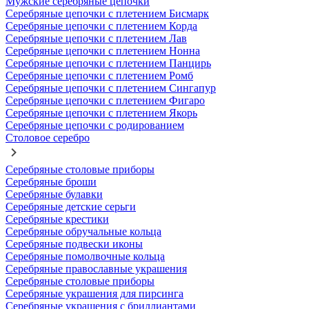
Мужские серебряные цепочки
Серебряные цепочки с плетением Бисмарк
Серебряные цепочки с плетением Корда
Серебряные цепочки с плетением Лав
Серебряные цепочки с плетением Нонна
Серебряные цепочки с плетением Панцирь
Серебряные цепочки с плетением Ромб
Серебряные цепочки с плетением Сингапур
Серебряные цепочки с плетением Фигаро
Серебряные цепочки с плетением Якорь
Серебряные цепочки с родированием
Столовое серебро
Серебряные столовые приборы
Серебряные броши
Серебряные булавки
Серебряные детские серьги
Серебряные крестики
Серебряные обручальные кольца
Серебряные подвески иконы
Серебряные помолвочные кольца
Серебряные православные украшения
Серебряные столовые приборы
Серебряные украшения для пирсинга
Серебряные украшения с бриллиантами