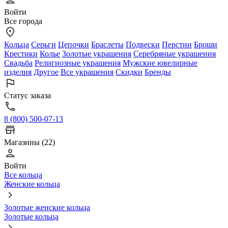
Войти
Все города
Кольца
Серьги
Цепочки
Браслеты
Подвески
Перстни
Броши
Крестики
Колье
Золотые украшения
Серебряные украшения
Свадьба
Религиозные украшения
Мужские ювелирные
изделия
Другое
Все украшения
Скидки
Бренды
Статус заказа
8 (800) 500-07-13
Магазины (22)
Войти
Все кольца
Женские кольца
Золотые женские кольца
Золотые кольца