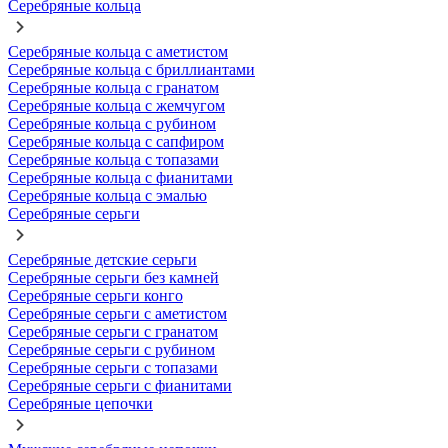
Серебряные кольца
Серебряные кольца с аметистом
Серебряные кольца с бриллиантами
Серебряные кольца с гранатом
Серебряные кольца с жемчугом
Серебряные кольца с рубином
Серебряные кольца с сапфиром
Серебряные кольца с топазами
Серебряные кольца с фианитами
Серебряные кольца с эмалью
Серебряные серьги
Серебряные детские серьги
Серебряные серьги без камней
Серебряные серьги конго
Серебряные серьги с аметистом
Серебряные серьги с гранатом
Серебряные серьги с рубином
Серебряные серьги с топазами
Серебряные серьги с фианитами
Серебряные цепочки