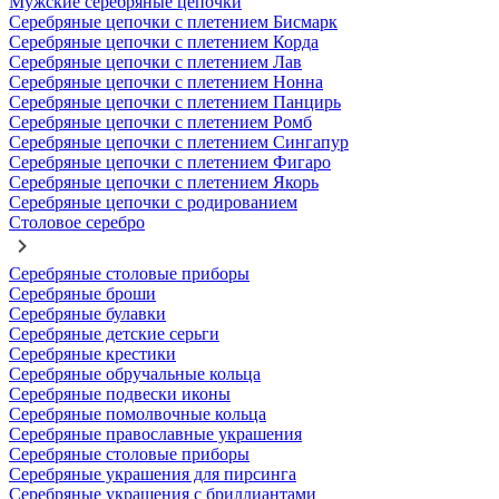
Мужские серебряные цепочки
Серебряные цепочки с плетением Бисмарк
Серебряные цепочки с плетением Корда
Серебряные цепочки с плетением Лав
Серебряные цепочки с плетением Нонна
Серебряные цепочки с плетением Панцирь
Серебряные цепочки с плетением Ромб
Серебряные цепочки с плетением Сингапур
Серебряные цепочки с плетением Фигаро
Серебряные цепочки с плетением Якорь
Серебряные цепочки с родированием
Столовое серебро
Серебряные столовые приборы
Серебряные броши
Серебряные булавки
Серебряные детские серьги
Серебряные крестики
Серебряные обручальные кольца
Серебряные подвески иконы
Серебряные помолвочные кольца
Серебряные православные украшения
Серебряные столовые приборы
Серебряные украшения для пирсинга
Серебряные украшения с бриллиантами