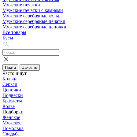
Мужские печатки
Мужские печатки с камнями
Мужские серебряные кольца
Мужские серебряные печатки
Мужские серебряные цепочки
Все товары
Бусы
Найти
Закрыть
Часто ищут
Кольца
Серьги
Цепочки
Подвески
Браслеты
Колье
Подборки
Женское
Мужское
Помолвка
Свадьба