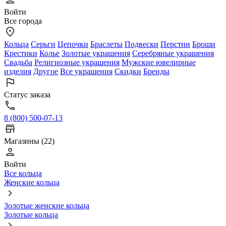
Войти
Все города
Кольца
Серьги
Цепочки
Браслеты
Подвески
Перстни
Броши
Крестики
Колье
Золотые украшения
Серебряные украшения
Свадьба
Религиозные украшения
Мужские ювелирные
изделия
Другое
Все украшения
Скидки
Бренды
Статус заказа
8 (800) 500-07-13
Магазины (22)
Войти
Все кольца
Женские кольца
Золотые женские кольца
Золотые кольца